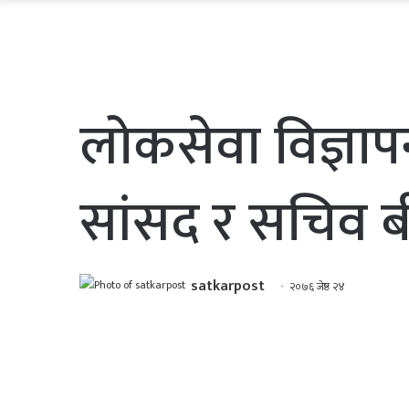
लोकसेवा विज्ञापन
सांसद र सचिव 
satkarpost
२०७६ जेष्ठ २४