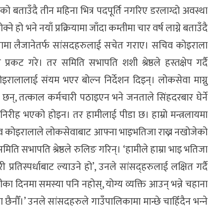
 बताउँदै तीन महिना भित्र पदपूर्ति नगरिए डरलाग्दो अवस्था
 हो भने नयाँ प्रक्रियामा जाँदा कम्तीमा चार वर्ष लाग्ने बताउँदै
्घटनामा लैजानेतर्फ सांसदहरुलाई सचेत गराए। सचिव कोइराला
्रकट गरे। तर समिति सभापति शशी श्रेष्ठले हस्तक्षेप गर्दै
रालालाई संयम भएर बोल्न निर्देशन दिइन्। लोकसेवा माग्नु
छन्, तत्काल कर्मचारी पठाइएन भने जनताले सिंहदरबार घेर्ने
 निरीह भएको होइन। तर हामीलाई पीडा छ। हाम्रो मन्त्रलायमा
 सचिव कोइरालाले लोकसेवाबाट आफ्ना भाइभतिजा राख्न नखोजेको
 सभापति श्रेष्ठले रुलिङ गरिन्। ‘हामीले हाम्रा भाइ भतिजा
ी प्रतिस्पर्धाबाट ल्याउने हो’, उनले सांसद्हरुलाई लक्षित गर्दै
। भोलीका दिनमा समस्या पनि नहोस्, योग्य व्यक्ति आउन् भन्ने चहाना
नौँ।’ उनले सांसदहरुले गाउँपालिकामा मान्छे चाहिँदैन भन्‍ने