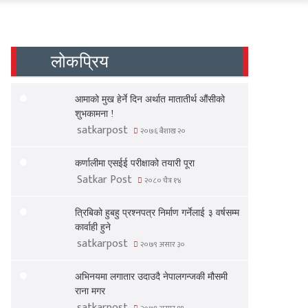
लोकप्रिय
आमाको मुख हेर्ने दिन अर्थात मातातीर्थ औंसीको
शुभकामना !
satkarpost
२०७६ बैशाख २०
कर्णालीमा एसईई परीक्षाको तयारी पूरा
Satkar Post
२०८० चैत्र १४
त्रिबिको हुबहु प्रश्नपत्र निर्माण गर्नेलाई ३ वर्षसम्म
कार्वाही हुने
satkarpost
२०७९ असार ३०
अभिनयमा लगातार उदाउदै नेपालगन्जकी मौसमी
राना मगर
satkarpost