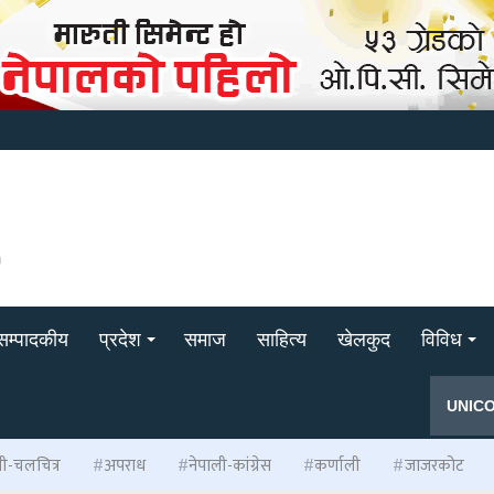
सम्पादकीय
प्रदेश
समाज
साहित्य
खेलकुद
विविध
UNIC
ली-चलचित्र
अपराध
नेपाली-कांग्रेस
कर्णाली
जाजरकोट