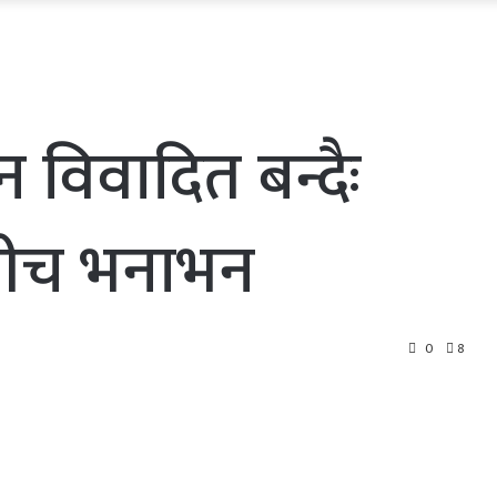
 विवादित बन्दैः
बीच भनाभन
0
8