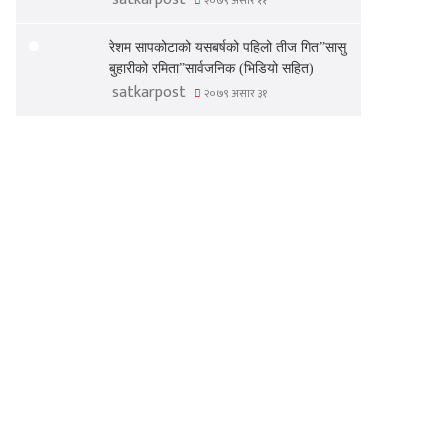
२०७९ असार ११
रेशम सापकोटाको यसबर्षको पहिलो तीज गित”सासु
बुहारीको रमिता”सार्वजनिक (भिडियो सहित)
satkarpost
२०७९ असार ३१