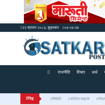
२२ श्रावन २०८३, शुक्रबार
०४:५४:२८
राजनीति
विचार
अर्थ
टेन्डिङ्ग
भिडियो
कोरोना-भाइरस
नेपा