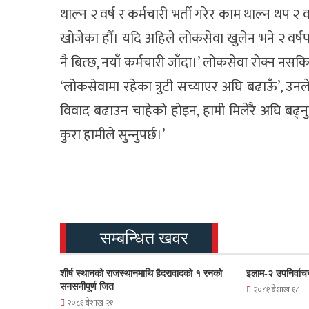
थाल्न २ वर्ष र कर्मचारी भर्ती गरेर काम थाल्न थप २ 
खोजेका हौँ। यदि अहिले लोकसेवा खुलेन भने २ वर्ष
नै बित्छ, नयाँ कर्मचारी जाँदा।’ लोकसेवा रोक्न न
‘लोकसेवामा रहेका त्रुटी सच्याएर अघि बढाऊँ’, उन
विवाद बढाउन चाहेको होइन, हामी मिलेरै अघि बढ्नु
कुरा हामीले सुन्‍नुपर्छ।’
सम्बन्धित खवर
शीर्ष स्थानको राजस्थानमाथि हैदरावादको १ रनको
इलाम-२ उपनिर्वाच
सनसनीपूर्ण जित
२०८१ बैशाख १८
२०८१ बैशाख २१