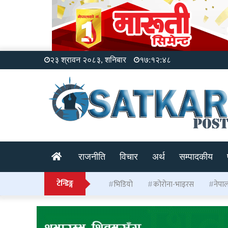
२३ श्रावन २०८३, शनिबार
१७:१२:४९
राजनीति
विचार
अर्थ
सम्पादकीय
टेन्डिङ्ग
भिडियो
कोरोना-भाइरस
नेपा