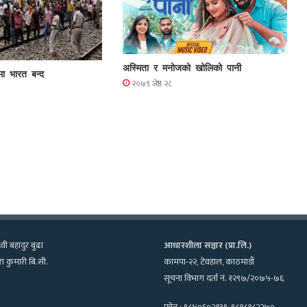
अस्मिता र मनोजको खोलिको पानी
मा भारत बन्द
२०७९ जेष्ठ २८
्वी बहादुर बुढा
आधारशीला सञ्चार (प्रा.लि.)
ा कुमारी बि.सी.
कामपा-२२, टेवहाल, काठमाडाैं
सूचना विभाग दर्ता नं. १२९७/२०७५-७६