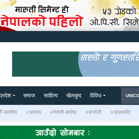
प्रदेश
समाज
साहित्य
खेलकुद
विविध
UNIC
ली-चलचित्र
अपराध
नेपाली-कांग्रेस
कर्णाली
जाजरकोट