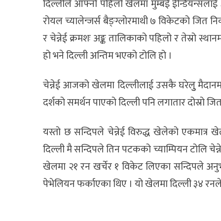
दिल्लीले आफ्नो पहिलो खेलमा मुम्बई ईन्डियन्सलाई
रोयल च्यालेन्जर्स बैङ्ग्लोरमाथी ७ विकेटको जित न
र चेन्नेई क्रमशः अङ्क तालिकाको पहिलो र तेस्रो स्
हो भने दिल्ली अन्तिम भएको टोलि हो ।
चेन्नेई आजको खेलमा दिल्लीलाई उसकै घरेलुु मैदान
दर्शको समर्थन पाएको दिल्ली पनि लगातार दोस्रो ज
यस्तो छ सन्दिपले चेन्नेई विरुद्ध खेलेको एकमा
दिल्ली मै सन्दिपले तिन पटकको च्याम्पियन टोलि चेन्न
खेलमा २१ रन खर्चेर १ विकेट लिएका सन्दिपले अनुभव
पेभेलियन फर्काएका थिए । यो खेलमा दिल्ली ३४ रन