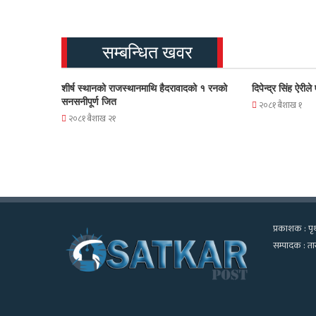
सम्बन्धित खवर
शीर्ष स्थानको राजस्थानमाथि हैदरावादको १ रनको
दिपेन्द्र सिंह ऐरी
सनसनीपूर्ण जित
२०८१ बैशाख १
२०८१ बैशाख २१
प्रकाशक : पृथ
सम्पादक : तार