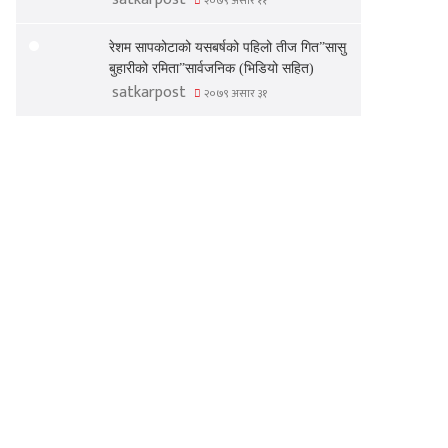
२०७९ असार ११
रेशम सापकोटाको यसबर्षको पहिलो तीज गित”सासु
बुहारीको रमिता”सार्वजनिक (भिडियो सहित)
satkarpost
२०७९ असार ३१