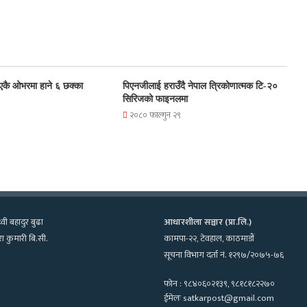
ले एकै ओभरमा हाने ६ छक्का
पिएनजीलाई हराउँदै नेपाल त्रिकोणात्मक टि-२०
सिरिजको फाइनलमा
२०८० फाल्गुन २९
्वी बहादुर बुढा
आधारशीला सञ्चार (प्रा.लि.)
ा कुमारी बि.सी.
कामपा-२२, टेवहाल, काठमाडाैं
सूचना विभाग दर्ता नं. १२९७/२०७५-७६
फोन : ९८४०६०२१३९, ९८१८१८२२७०
ईमेलः satkarpost@gmail.com