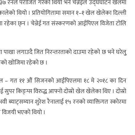
 ३७ रनले पराजित गरेको थियो भने चेन्नेईले उद्घघाटन खेलमा
िकालेको थियो । प्रतियोगितामा समान १–१ खेल खेलेका दिल्ली
थानमा रहेका छ्न । चेन्नेई गत संस्करणको आईपिएल विजेता टोलि
मा पाखा लगाउदै जित निरन्तरताको दाउमा रहेको छ भने घरेलुु
ितको खोजिमा रहेको छ ।
त्र खेल – गत ११ औं सिजनको आईपिएलमा १८ मे २०१८ का दिन
ेई सुपर किङ्ग्स विरुद्ध आफ्नो दोस्रो खेल खेलेका थिए । दोस्रो
ी ब्याट्सम्यान शुरेश रैनालाई १५ रनको व्याक्तिगत स्कोरमा
ले विजयी भएको थियो ।