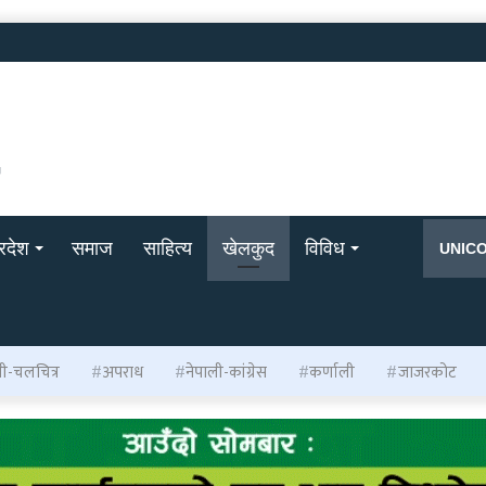
्रदेश
समाज
साहित्य
खेलकुद
विविध
UNIC
ली-चलचित्र
अपराध
नेपाली-कांग्रेस
कर्णाली
जाजरकोट