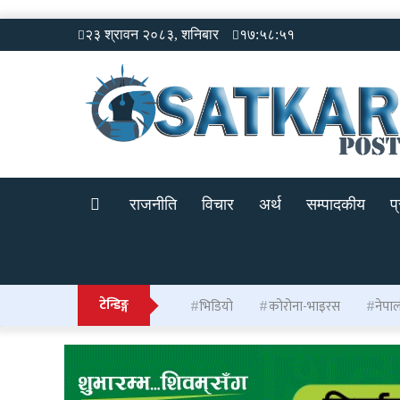
२३ श्रावन २०८३, शनिबार
१७:५८:५१
राजनीति
विचार
अर्थ
सम्पादकीय
प
टेन्डिङ्ग
भिडियो
कोरोना-भाइरस
नेपा