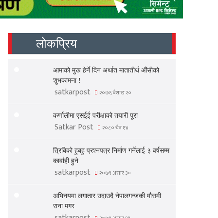
लोकप्रिय
आमाको मुख हेर्ने दिन अर्थात मातातीर्थ औंसीको
शुभकामना !
satkarpost
२०७६ बैशाख २०
कर्णालीमा एसईई परीक्षाको तयारी पूरा
Satkar Post
२०८० चैत्र १४
त्रिबिको हुबहु प्रश्नपत्र निर्माण गर्नेलाई ३ वर्षसम्म
कार्वाही हुने
satkarpost
२०७९ असार ३०
अभिनयमा लगातार उदाउदै नेपालगन्जकी मौसमी
राना मगर
satkarpost