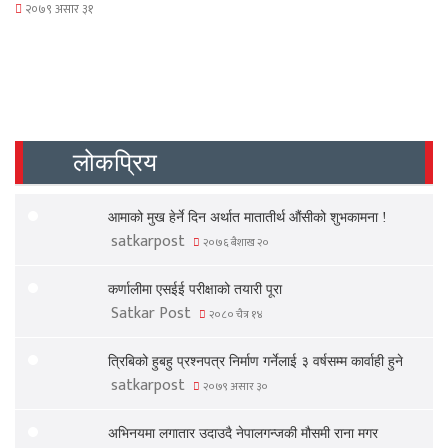
२०७९ असार ३१
लोकप्रिय
आमाको मुख हेर्ने दिन अर्थात मातातीर्थ औंसीको शुभकामना !
satkarpost
२०७६ बैशाख २०
कर्णालीमा एसईई परीक्षाको तयारी पूरा
Satkar Post
२०८० चैत्र १४
त्रिबिको हुबहु प्रश्नपत्र निर्माण गर्नेलाई ३ वर्षसम्म कार्वाही हुने
satkarpost
२०७९ असार ३०
अभिनयमा लगातार उदाउदै नेपालगन्जकी मौसमी राना मगर