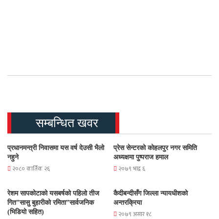
सम्बन्धित खवर
प्रधानमन्त्री निवासमा यस वर्ष देउसी भैलो
प्रेस सेन्टरको कोहलपुर नगर समिति
नहुने
अध्यक्षमा पुष्पराज हमाल
२०८० कार्तिक २६
२०७९ भाद्र ६
रेशम सापकोटाको यसबर्षको पहिलो तीज
कैदीबन्दीसँग जिल्ला न्यायधीशको
गित”सासु बुहारीको रमिता”सार्वजनिक
अन्तरक्रिया
(भिडियो सहित)
२०७९ असार १८