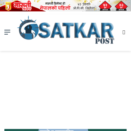
Menu
Se
fo