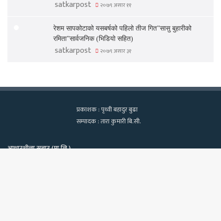
satkarpost
२०७९ असार ११
रेशम सापकोटाको यसबर्षको पहिलो तीज गित”सासु बुहारीको
रमिता”सार्वजनिक (भिडियो सहित)
satkarpost
२०७९ असार ३१
प्रकाशक : पृथ्वी बहादुर बुढा
सम्पादक : तारा कुमारी बि.सी.
आधारशीला सञ्चार (प्रा.लि.)
कामपा-२२, टेवहाल, काठमाडाैं
सूचना विभाग दर्ता नं. १२९७/२०७५-७६
Bac
फोन : ९८४०६०२१३९, ९८१८१८२२७०
ईमेलः satkarpost@gmail.com
to