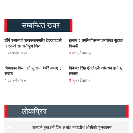
सम्बन्धित खवर
शीर्ष स्थानको राजस्थानमाथि हैदरावादको
इलाम-२ उपनिर्वाचनमा एमालेका सुहाङ
१ रनको सनसनीपूर्ण जित
विजयी
२०८१ बैशाख २१
२०८१ बैशाख १८
भिमादका किसानले सुन्तला बेचेरै कमाए ३
दिपेन्द्र सिंह ऐरीले एकै ओभरमा हाने ६
करोड
छक्का
२०८१ बैशाख ७
२०८१ बैशाख १
लोकप्रिय
आमाको मुख हेर्ने दिन अर्थात मातातीर्थ औंसीको शुभकामना !