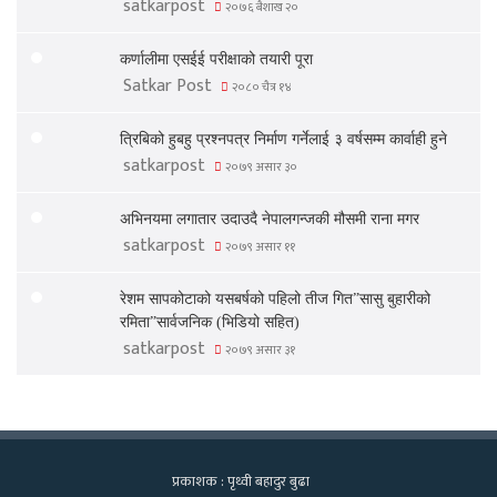
satkarpost
२०७६ बैशाख २०
कर्णालीमा एसईई परीक्षाको तयारी पूरा
Satkar Post
२०८० चैत्र १४
त्रिबिको हुबहु प्रश्नपत्र निर्माण गर्नेलाई ३ वर्षसम्म कार्वाही हुने
satkarpost
२०७९ असार ३०
अभिनयमा लगातार उदाउदै नेपालगन्जकी मौसमी राना मगर
satkarpost
२०७९ असार ११
रेशम सापकोटाको यसबर्षको पहिलो तीज गित”सासु बुहारीको
रमिता”सार्वजनिक (भिडियो सहित)
satkarpost
२०७९ असार ३१
प्रकाशक : पृथ्वी बहादुर बुढा