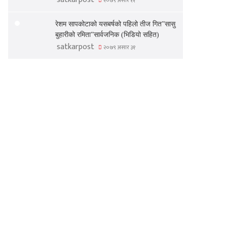
२०७९ असार ११
रेशम सापकोटाको यसबर्षको पहिलो तीज गित”सासु
बुहारीको रमिता”सार्वजनिक (भिडियो सहित)
satkarpost
२०७९ असार ३१