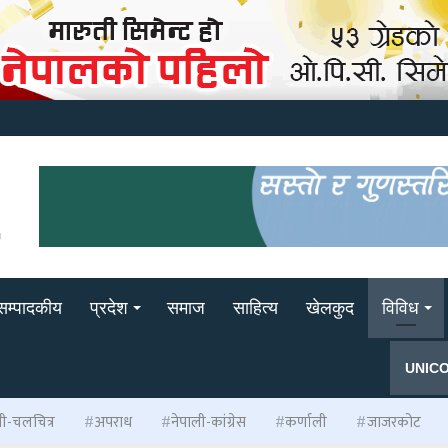
सम्पादकीय
प्रदेश
समाज
साहित्य
खेलकुद
विविध
UNIC
ली-चलचित्र
अपराध
नेपाली-कांग्रेस
कर्णाली
जाजरकोट