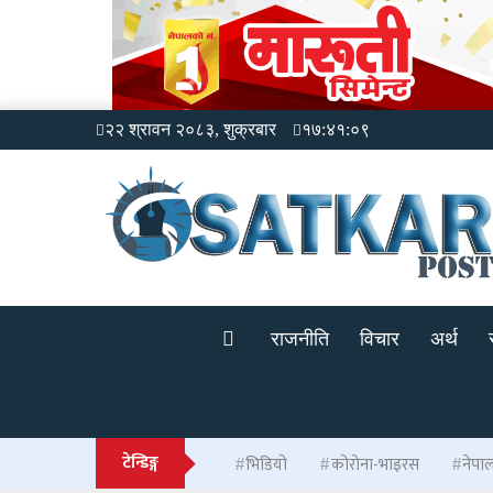
२२ श्रावन २०८३, शुक्रबार
१७:४१:१०
राजनीति
विचार
अर्थ
टेन्डिङ्ग
भिडियो
कोरोना-भाइरस
नेपा