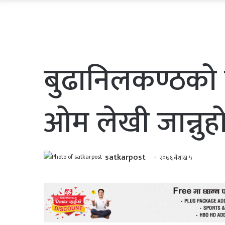
बुढानिलकण्ठको दर
ओम लेखी जान्नु
satkarpost
२०७६ बैशाख ५