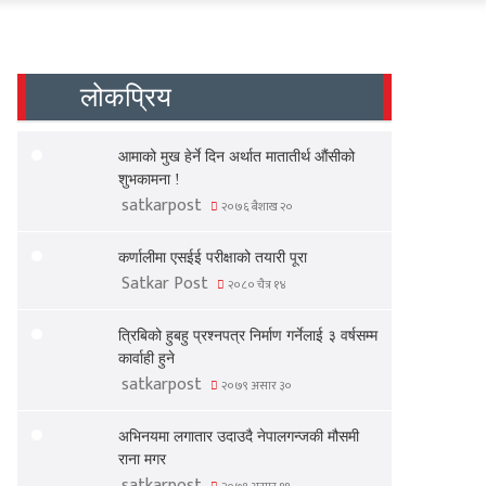
लोकप्रिय
आमाको मुख हेर्ने दिन अर्थात मातातीर्थ औंसीको
शुभकामना !
satkarpost
२०७६ बैशाख २०
कर्णालीमा एसईई परीक्षाको तयारी पूरा
Satkar Post
२०८० चैत्र १४
त्रिबिको हुबहु प्रश्नपत्र निर्माण गर्नेलाई ३ वर्षसम्म
कार्वाही हुने
satkarpost
२०७९ असार ३०
अभिनयमा लगातार उदाउदै नेपालगन्जकी मौसमी
राना मगर
satkarpost