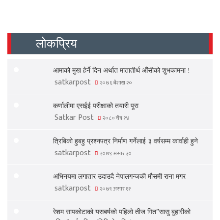
लोकप्रिय
आमाको मुख हेर्ने दिन अर्थात मातातीर्थ औंसीको शुभकामना !
satkarpost
२०७६ बैशाख २०
कर्णालीमा एसईई परीक्षाको तयारी पूरा
Satkar Post
२०८० चैत्र १४
त्रिबिको हुबहु प्रश्नपत्र निर्माण गर्नेलाई ३ वर्षसम्म कार्वाही हुने
satkarpost
२०७९ असार ३०
अभिनयमा लगातार उदाउदै नेपालगन्जकी मौसमी राना मगर
satkarpost
२०७९ असार ११
रेशम सापकोटाको यसबर्षको पहिलो तीज गित”सासु बुहारीको