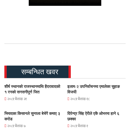
सम्बन्धित खवर
शीर्ष स्थानको राजस्थानमाथि हैदरावादको
इलाम-२ उपनिर्वाचनमा एमालेका सुहाङ
१ रनको सनसनीपूर्ण जित
विजयी
२०८१ बैशाख २१
२०८१ बैशाख १८
भिमादका किसानले सुन्तला बेचेरै कमाए ३
दिपेन्द्र सिंह ऐरीले एकै ओभरमा हाने ६
करोड
छक्का
२०८१ बैशाख ७
२०८१ बैशाख १