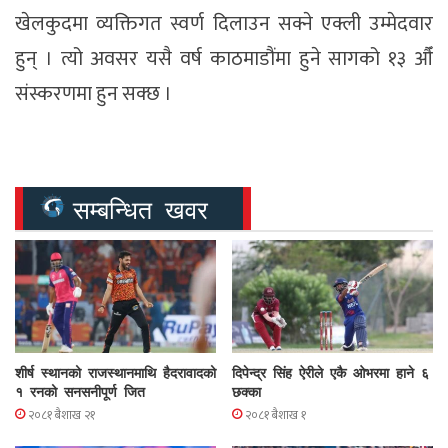
खेलकुदमा व्यक्तिगत स्वर्ण दिलाउन सक्ने एक्ली उम्मेदवार
हुन् । त्यो अवसर यसै वर्ष काठमाडौंमा हुने सागको १३ औँ
संस्करणमा हुन सक्छ ।
सम्बन्धित खवर
शीर्ष स्थानको राजस्थानमाथि हैदरावादको
दिपेन्द्र सिंह ऐरीले एकै ओभरमा हाने ६
१ रनको सनसनीपूर्ण जित
छक्का
२०८१ बैशाख २१
२०८१ बैशाख १