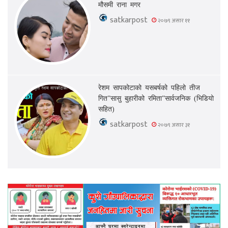
मौसमी राना मगर
satkarpost
२०७९ असार ११
रेशम सापकोटाको यसबर्षको पहिलो तीज
गित”सासु बुहारीको रमिता”सार्वजनिक (भिडियो
सहित)
satkarpost
२०७९ असार ३१