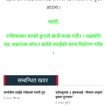
आउला ।
यद्यपी,
राशिफलमा भएको कुराले खासै फरक पार्दैन । लक्ष्यप्रति
दृढ, सकरात्क सोच र कर्मले तपाइँको भाग्य निर्धारण गर्नेछ
।
सम्बन्धित खवर
कर्णालीमा एसईई परीक्षाको तयारी पूरा
डडेल्धुराका ३ कृषकलाई ‘भीमदत्त उत्कृष्ट
कृषक पुरस्कार’
२०८० चैत्र १४
२०७८ पुष २