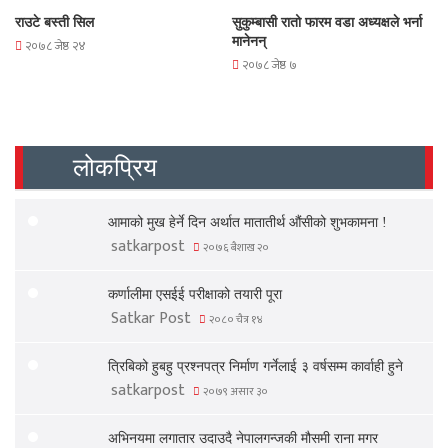
राउटे बस्ती सिल
सुकुम्बासी रातो फारम वडा अध्यक्षले भर्ना
मानेनन्
२०७८ जेष्ठ २४
२०७८ जेष्ठ ७
लोकप्रिय
आमाको मुख हेर्ने दिन अर्थात मातातीर्थ औंसीको शुभकामना !
satkarpost
२०७६ बैशाख २०
कर्णालीमा एसईई परीक्षाको तयारी पूरा
Satkar Post
२०८० चैत्र १४
त्रिबिको हुबहु प्रश्नपत्र निर्माण गर्नेलाई ३ वर्षसम्म कार्वाही हुने
satkarpost
२०७९ असार ३०
अभिनयमा लगातार उदाउदै नेपालगन्जकी मौसमी राना मगर