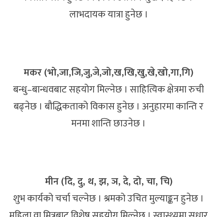
लाभदायक यात्रा हुनेछ ।
मकर (भो,जा,जि,जु,जे,जो,ख,खि,खु,खे,खो,गा,गि)
बन्धु–बान्धवबाट सहयोग मिल्नेछ । साहित्यिक क्षेत्रमा रुची
बढ्नेछ । बौद्धिकताको विकास हुनेछ । अनुहारमा कान्ति र
मनमा शान्ति छाउनेछ ।
मीन (दि, दु, थ, झ, ञ, दे, दो, चा, चि)
शुभ कार्यको चर्चा चल्नेछ । श्रमको उचित मुल्याङ्कन हुनेछ ।
महिला वा मित्रबाट विशेष सहयोग मिल्नेछ । स्वास्थ्यमा सुधार