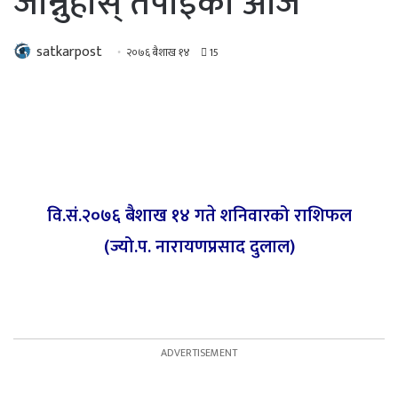
जान्नुहोस् तपाइँको आज
satkarpost
२०७६ बैशाख १४
15
वि.सं.२०७६ बैशाख १४ गते शनिवारको राशिफल
(ज्यो.प. नारायणप्रसाद दुलाल)