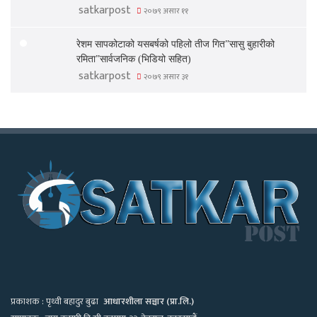
satkarpost
२०७९ असार ११
रेशम सापकोटाको यसबर्षको पहिलो तीज गित”सासु बुहारीको
रमिता”सार्वजनिक (भिडियो सहित)
satkarpost
२०७९ असार ३१
प्रकाशक : पृथ्वी बहादुर बुढा
आधारशीला सञ्चार (प्रा.लि.)