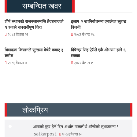
सम्बन्धित खवर
शीर्ष स्थानको राजस्थानमाथि हैदरावादको
इलाम-२ उपनिर्वाचनमा एमालेका सुहाङ
१ रनको सनसनीपूर्ण जित
विजयी
२०८१ बैशाख २१
२०८१ बैशाख १८
भिमादका किसानले सुन्तला बेचेरै कमाए ३
दिपेन्द्र सिंह ऐरीले एकै ओभरमा हाने ६
करोड
छक्का
२०८१ बैशाख ७
२०८१ बैशाख १
लोकप्रिय
आमाको मुख हेर्ने दिन अर्थात मातातीर्थ औंसीको शुभकामना !
satkarpost
२०७६ बैशाख २०