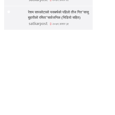
२०७९ असार ११
रेशम सापकोटाको यसबर्षको पहिलो तीज गित”सासु
बुहारीको रमिता”सार्वजनिक (भिडियो सहित)
satkarpost
२०७९ असार ३१