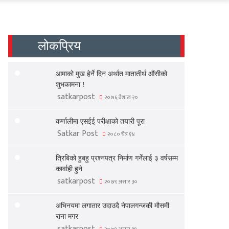
लोकप्रिय
आमाको मुख हेर्ने दिन अर्थात मातातीर्थ औंसीको
शुभकामना !
satkarpost
२०७६ बैशाख २०
कर्णालीमा एसईई परीक्षाको तयारी पूरा
Satkar Post
२०८० चैत्र १४
त्रिबिको हुबहु प्रश्नपत्र निर्माण गर्नेलाई ३ वर्षसम्म
कार्वाही हुने
satkarpost
२०७९ असार ३०
अभिनयमा लगातार उदाउदै नेपालगन्जकी मौसमी
राना मगर
satkarpost