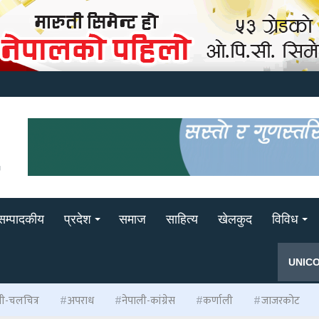
सम्पादकीय
प्रदेश
समाज
साहित्य
खेलकुद
विविध
UNIC
ली-चलचित्र
अपराध
नेपाली-कांग्रेस
कर्णाली
जाजरकोट