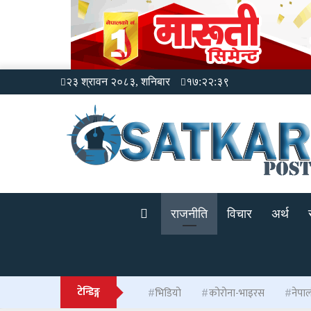
२३ श्रावन २०८३, शनिबार
१७:२२:४०
राजनीति
विचार
अर्थ
टेन्डिङ्ग
भिडियो
कोरोना-भाइरस
नेपा