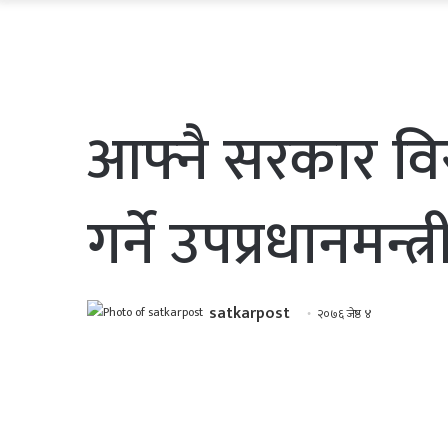
आफ्नै सरकार विर
गर्ने उपप्रधानमन्त
satkarpost
२०७६ जेष्ठ ४