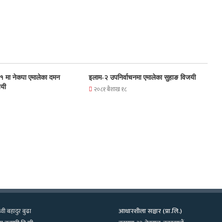
१ मा नेकपा एमालेका दमन
इलाम-२ उपनिर्वाचनमा एमालेका सुहाङ विजयी
जयी
२०८१ बैशाख १८
्वी बहादुर बुढा
आधारशीला सञ्चार (प्रा.लि.)