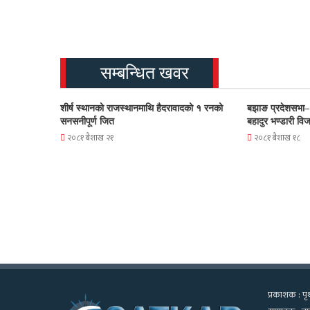
सम्बन्धित खवर
शीर्ष स्थानको राजस्थानमाथि हैदरावादको १ रनको
बझाङ प्रदेशसभा–
सनसनीपूर्ण जित
बहादुर भण्डारी वि
२०८१ बैशाख २१
२०८१ बैशाख १८
प्रकाशक : पृथ