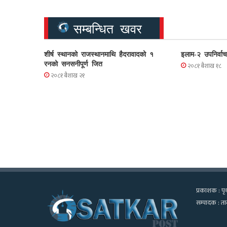
सम्बन्धित खवर
शीर्ष स्थानको राजस्थानमाथि हैदरावादको १
इलाम-२ उपनिर्वा
रनको सनसनीपूर्ण जित
२०८१ बैशाख १८
२०८१ बैशाख २१
प्रकाशक : पृथ
सम्पादक : तार