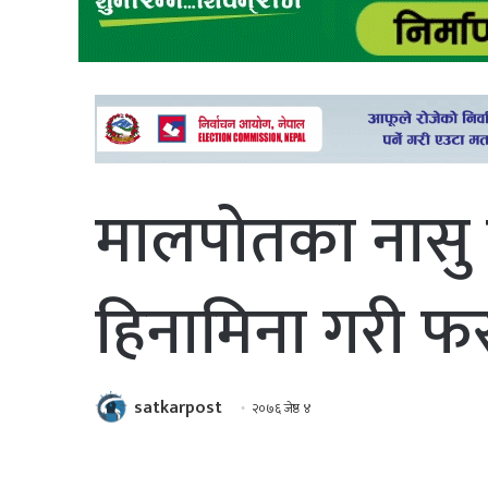
मालपोतका नासु
हिनामिना गरी फ
satkarpost
२०७६ जेष्ठ ४