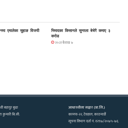
चनमा एमालेका सुहाङ विजयी
भिमादका किसानले सुन्तला बेचेरै कमाए ३
करोड
२०८१ बैशाख ७
्वी बहादुर बुढा
आधारशीला सञ्चार (प्रा.लि.)
ा कुमारी बि.सी.
कामपा-२२, टेवहाल, काठमाडाैं
सूचना विभाग दर्ता नं. १२९७/२०७५-७६