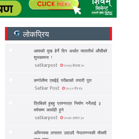
लोकप्रिय
आमाको मुख हेर्ने दिन अर्थात मातातीर्थ औंसीको
शुभकामना !
satkarpost
२०७६ बैशाख २०
कर्णालीमा एसईई परीक्षाको तयारी पूरा
Satkar Post
२०८० चैत्र १४
त्रिबिको हुबहु प्रश्नपत्र निर्माण गर्नेलाई ३
वर्षसम्म कार्वाही हुने
satkarpost
२०७९ असार ३०
अभिनयमा लगातार उदाउदै नेपालगन्जकी मौसमी
राना मगर