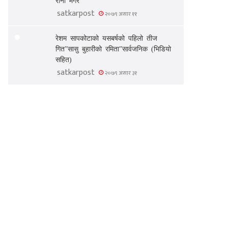
satkarpost
२०७९ असार ११
रेशम सापकोटाको यसबर्षको पहिलो तीज
गित”सासु बुहारीको रमिता”सार्वजनिक (भिडियो
सहित)
satkarpost
२०७९ असार ३१