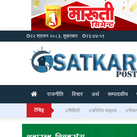
२२ श्रावन २०८३, शुक्रबार
२३:४८:००
राजनीति
विचार
अर्थ
सम्पादकीय
टेन्डिङ्ग
भिडियो
कोरोना-भाइरस
नेपा