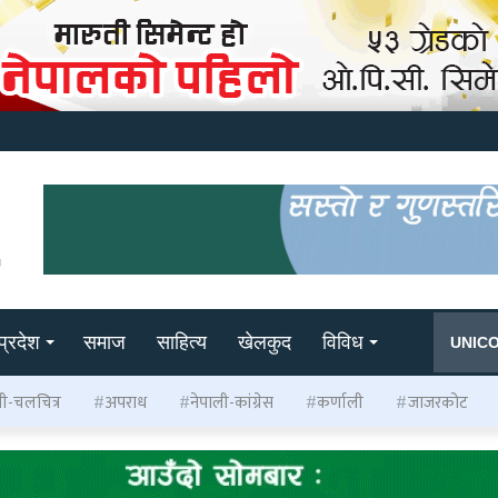
प्रदेश
समाज
साहित्य
खेलकुद
विविध
UNIC
ली-चलचित्र
अपराध
नेपाली-कांग्रेस
कर्णाली
जाजरकोट