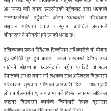
सञ्चार तथा सूचना प्रविधिमन्त्री गोकुल बास्कोटाले देशका
आधाभन्दा बढी जनता इन्टरनेटको पहुँचबाट टाढा भएकाले
इन्टरनेटसँगको पहुँचसँग जोड्न ‘ब्याकबोन’ परियोजना
सञ्चालन गरिएको बताए । सूचना प्रविधिले जनताको
जीवनस्तर नै परिवर्तन हुने उनको भनाइ छ ।
टेलिकमका प्रबन्ध निर्देशक डिल्लीराम अधिकारीले यो योजना
दुई वर्षभित्रै पूरा हुने बताए । उनले सरकारले देशैभर उच्च
गतिको ब्रोडब्यान्ड इन्टरनेटको पहुँच पु‍र्याउँदै डिजिटल
नेपालको आधार तयार गर्ने लक्ष्यका साथ अप्किटल बिछ्याउने
परियोजना सुरुवात गरिएको जानकारी दिए । मध्यपहाडी
लोकमार्गअन्तर्गत १, २ र ३ मा पर्ने विभिन्न स्थानमा अप्टिकल
फाइबर बिछ्याउने कार्यको जिम्मेवारी नेपाल दूरसञ्चार
प्राधिकरणले नेपाल टेलिकमलाई दिएको थियो ।