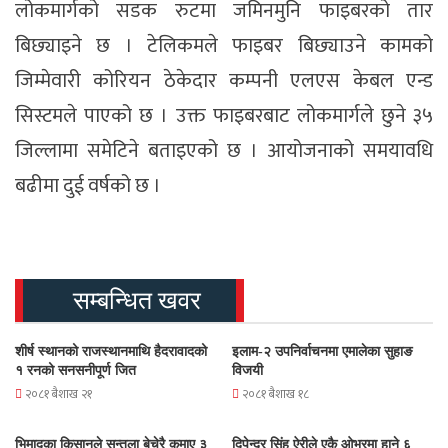
लोकमार्गको सडक रुटमा जमिनमुनि फाइबरको तार
बिछ्याइने छ । टेलिकमले फाइबर बिछ्याउने कामको
जिम्मेवारी कोरियन ठेकेदार कम्पनी एलएस केबल एन्ड
सिस्टमले पाएको छ । उक्त फाइबरबाट लोकमार्गले छुने ३५
जिल्लामा समेटिने बताइएको छ । आयोजनाको समयावधि
बढीमा दुई वर्षको छ ।
सम्बन्धित खवर
शीर्ष स्थानको राजस्थानमाथि हैदरावादको
इलाम-२ उपनिर्वाचनमा एमालेका सुहाङ
१ रनको सनसनीपूर्ण जित
विजयी
२०८१ बैशाख २१
२०८१ बैशाख १८
भिमादका किसानले सुन्तला बेचेरै कमाए ३
दिपेन्द्र सिंह ऐरीले एकै ओभरमा हाने ६