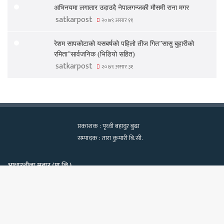
अभिनयमा लगातार उदाउदै नेपालगन्जकी मौसमी राना मगर
satkarpost
२०७९ असार ११
रेशम सापकोटाको यसबर्षको पहिलो तीज गित”सासु बुहारीको
रमिता”सार्वजनिक (भिडियो सहित)
satkarpost
२०७९ असार ३१
प्रकाशक : पृथ्वी बहादुर बुढा
सम्पादक : तारा कुमारी बि.सी.
आधारशीला सञ्चार (प्रा.लि.)
कामपा-२२, टेवहाल, काठमाडाैं
सूचना विभाग दर्ता नं. १२९७/२०७५-७६
Bac
फोन : ९८४०६०२१३९, ९८१८१८२२७०
ईमेलः satkarpost@gmail.com
to