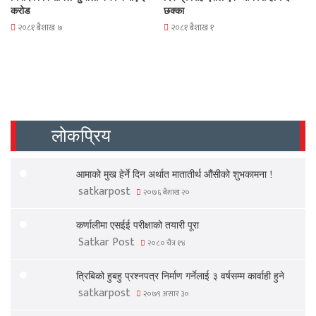
करोड
छक्का
२०८१ बैशाख ७
२०८१ बैशाख १
लोकप्रिय
आमाको मुख हेर्ने दिन अर्थात मातातीर्थ औंसीको शुभकामना !
satkarpost
२०७६ बैशाख २०
कर्णालीमा एसईई परीक्षाको तयारी पूरा
Satkar Post
२०८० चैत्र १४
त्रिबिको हुबहु प्रश्नपत्र निर्माण गर्नेलाई ३ वर्षसम्म कार्वाही हुने
satkarpost
२०७९ असार ३०