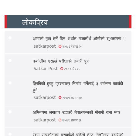
लोकप्रिय
आमाको मुख हेर्ने दिन अर्थात मातातीर्थ औंसीको शुभकामना !
satkarpost
२०७६ बैशाख २०
कर्णालीमा एसईई परीक्षाको तयारी पूरा
Satkar Post
२०८० चैत्र १४
त्रिबिको हुबहु प्रश्नपत्र निर्माण गर्नेलाई ३ वर्षसम्म कार्वाही
हुने
satkarpost
२०७९ असार ३०
अभिनयमा लगातार उदाउदै नेपालगन्जकी मौसमी राना मगर
satkarpost
२०७९ असार ११
रेशम सापकोटाको यसबर्षको पहिलो तीज गित”सासु बुहारीको