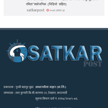
रमिता”सार्वजनिक (भिडियो सहित)
satkarpost
२०७९ असार ३१
प्रकाशक : पृथ्वी बहादुर बुढा
आधारशीला सञ्चार (प्रा.लि.)
सम्पादक : तारा कुमारी बि.सी.
कामपा-२२, टेवहाल, काठमाडाैं
सूचना विभाग दर्ता नं. १२९७/२०७५-७६