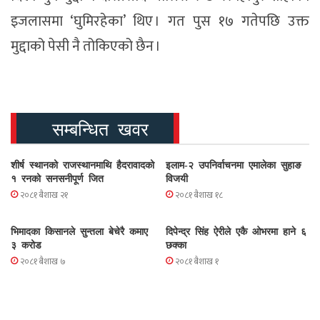
इजलासमा ‘घुमिरहेका’ थिए । गत पुस १७ गतेपछि उक्त
मुद्दाको पेसी नै तोकिएको छैन ।
सम्बन्धित खवर
शीर्ष स्थानको राजस्थानमाथि हैदरावादको
इलाम-२ उपनिर्वाचनमा एमालेका सुहाङ
१ रनको सनसनीपूर्ण जित
विजयी
२०८१ बैशाख २१
२०८१ बैशाख १८
भिमादका किसानले सुन्तला बेचेरै कमाए
दिपेन्द्र सिंह ऐरीले एकै ओभरमा हाने ६
३ करोड
छक्का
२०८१ बैशाख ७
२०८१ बैशाख १