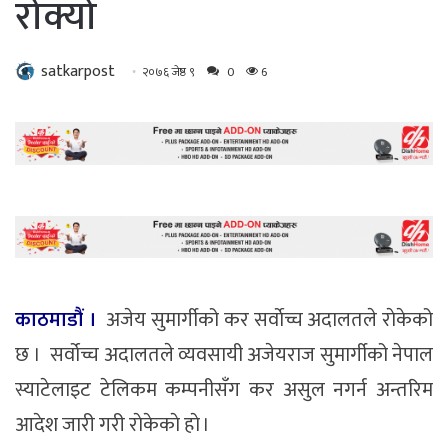
रोक्यो
satkarpost
२०७६ जेष्ठ ९
0
6
काठमाडौं ।
अजेय सुमार्गीको कर सर्वाेच्च अदालतले राेकेको
छ । सर्वोच्च अदालतले व्यवसायी अजेयराज सुमार्गीको नेपाल
स्याटेलाइट टेलिकम कम्पनीसँग कर असुल नगर्न अन्तरिम
आदेश जारी गरी राेकेकाे हाे ।