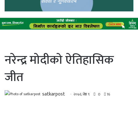
नरेन्द्र मोदीको ऐतिहासिक
जीत
satkarpost
२०७६ जेष्ठ ९
0
16