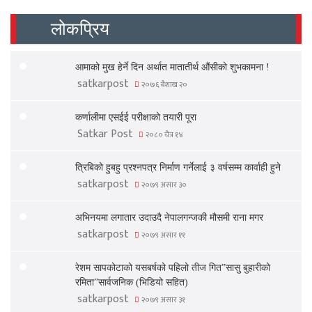
लोकप्रिय
आमाको मुख हेर्ने दिन अर्थात मातातीर्थ औंसीको शुभकामना !
satkarpost
२०७६ बैशाख २०
कर्णालीमा एसईई परीक्षाको तयारी पूरा
Satkar Post
२०८० चैत्र १४
त्रिबिको हुबहु प्रश्नपत्र निर्माण गर्नेलाई ३ वर्षसम्म कार्वाही हुने
satkarpost
२०७९ असार ३०
अभिनयमा लगातार उदाउदै नेपालगन्जकी मौसमी राना मगर
satkarpost
२०७९ असार ११
रेशम सापकोटाको यसबर्षको पहिलो तीज गित”सासु बुहारीको
रमिता”सार्वजनिक (भिडियो सहित)
satkarpost
२०७९ असार ३१