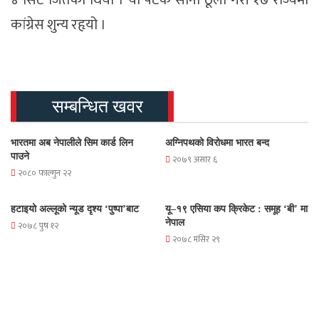
कांग्रेस शुन्य रहृयो ।
सम्बन्धित खवर
भारतमा अब नेपालीले सिम कार्ड लिन
अग्निपथको विरोधमा भारत बन्द
पाउने
२०७९ असार ६
२०८० फाल्गुन २२
हटाइयो अल्लूको न्यूड दृश्य ‘पुष्पा’बाट
यू–१९ एसिया कप क्रिकेट : समूह ‘बी’ मा
नेपाल
२०७८ पुष १२
२०७८ मंसिर २९