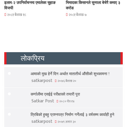
इलाम-२ उपनिर्वाचनमा एमालेका सुहाङ
भिमादका किसानले सुन्तला बेचेरै कमाए ३
विजयी
करोड
२०८१ बैशाख १८
२०८१ बैशाख ७
लोकप्रिय
आमाको मुख हेर्ने दिन अर्थात मातातीर्थ औंसीको शुभकामना !
satkarpost
२०७६ बैशाख २०
कर्णालीमा एसईई परीक्षाको तयारी पूरा
Satkar Post
२०८० चैत्र १४
त्रिबिको हुबहु प्रश्नपत्र निर्माण गर्नेलाई ३ वर्षसम्म कार्वाही हुने
satkarpost
२०७९ असार ३०