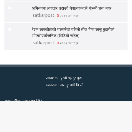
अभिनयमा लगातार उदाउदै नेपालगन्जकी मौसमी राना मगर
satkarpost
२०७९ असार ११
रेशम सापकोटाको यसबर्षको पहिलो तीज गित”सासु बुहारीको
रमिता”सार्वजनिक (भिडियो सहित)
satkarpost
२०७९ असार ३१
प्रकाशक : पृथ्वी बहादुर बुढा
सम्पादक : तारा कुमारी बि.सी.
आधारशीला सञ्चार (प्रा.लि.)
कामपा-२२, टेवहाल, काठमाडाैं
सूचना विभाग दर्ता नं. १२९७/२०७५-७६
Bac
फोन : ९८४०६०२१३९, ९८१८१८२२७०