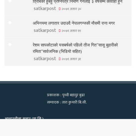
त्रिबिको हुबहु प्रश्नपत्र निर्माण गर्नेलाई ३ वर्षसम्म कार्वाही हुने
satkarpost
२०७९ असार ३०
अभिनयमा लगातार उदाउदै नेपालगन्जकी मौसमी राना मगर
satkarpost
२०७९ असार ११
रेशम सापकोटाको यसबर्षको पहिलो तीज गित”सासु बुहारीको
रमिता”सार्वजनिक (भिडियो सहित)
satkarpost
२०७९ असार ३१
प्रकाशक : पृथ्वी बहादुर बुढा
सम्पादक : तारा कुमारी बि.सी.
आधारशीला सञ्चार (प्रा.लि.)
कामपा-२२, टेवहाल, काठमाडाैं
सूचना विभाग दर्ता नं. १२९७/२०७५-७६