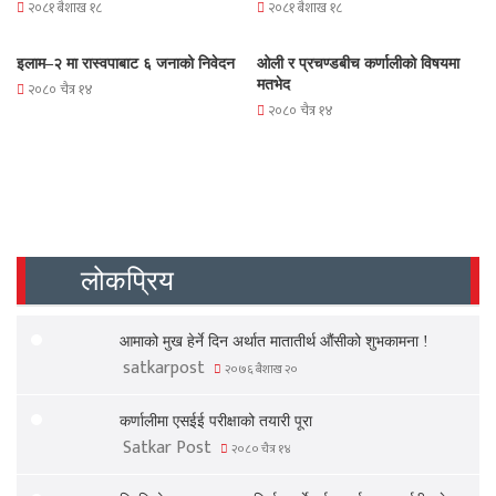
२०८१ बैशाख १८
२०८१ बैशाख १८
इलाम–२ मा रास्वपाबाट ६ जनाको निवेदन
ओली र प्रचण्डबीच कर्णालीको विषयमा
मतभेद
२०८० चैत्र १४
२०८० चैत्र १४
लोकप्रिय
आमाको मुख हेर्ने दिन अर्थात मातातीर्थ औंसीको शुभकामना !
satkarpost
२०७६ बैशाख २०
कर्णालीमा एसईई परीक्षाको तयारी पूरा
Satkar Post
२०८० चैत्र १४