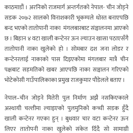
काठमाडाैं । अरनिको राजमार्ग अन्तर्गतको नेपाल- चीन जाेड्ने
सडक २०७२ सालकाे विनाशकारी भूकम्पले धाेस्त बनाएपछि
बन्द भएको तातोपानी नाका मंगलबारबाट संञ्चालनमा आएकाे
छ । बिहान ४ वटा खाली कन्टेनर ऊन ल्याउन खासा पठाएसँगै
तातोपानी नाका खुलेकाे हाे । सोमबार दश जना लोडर र
कन्टेनरलाई नाकाकाे पास दिइएकोमा मंगलबार मात्रै चीन
पक्षबाट सहमतिको खबर आएपछि नाका सञ्चालन गरिएकाे
भोटेकोसी गाउँपालिकाका प्रमुख राजकुमार पौडेलले बताए ।
नेपाल–चीन जोड्ने मितेरी पुल निर्माण अझै नसकिएकाले
अस्थायी चल्तीमा ल्याइएको पुलमुनिको कच्ची सडक हुँदै
खाली कन्टेनर गएका हुन् । बुधवार चार वटा कन्टेनर ऊन
लिएर तातोपनी नाका खुलेको संकेत दिँदै सो सामाग्री