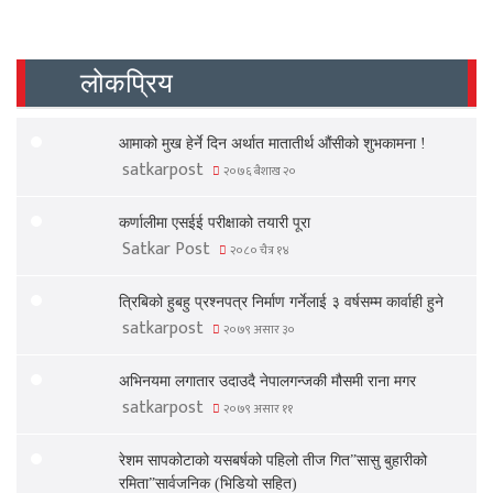
लोकप्रिय
आमाको मुख हेर्ने दिन अर्थात मातातीर्थ औंसीको शुभकामना !
satkarpost
२०७६ बैशाख २०
कर्णालीमा एसईई परीक्षाको तयारी पूरा
Satkar Post
२०८० चैत्र १४
त्रिबिको हुबहु प्रश्नपत्र निर्माण गर्नेलाई ३ वर्षसम्म कार्वाही हुने
satkarpost
२०७९ असार ३०
अभिनयमा लगातार उदाउदै नेपालगन्जकी मौसमी राना मगर
satkarpost
२०७९ असार ११
रेशम सापकोटाको यसबर्षको पहिलो तीज गित”सासु बुहारीको
रमिता”सार्वजनिक (भिडियो सहित)