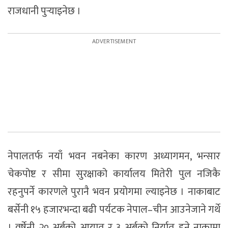
राजधानी पुर्‍याइनेछ ।
नेपालतर्फ नयाँ भवन नबनेका कारण अध्यागमन, भन्सार
चेकपोष्ट र सीमा सुरक्षाको कार्यालय मितेरी पुल नजिकै
रहनुपर्ने कारणले पुरानै भवन प्रयोगमा ल्याइनेछ । नाकाबाट
बर्सेनी १५ हजारभन्दा बढी पर्यटक नेपाल–चीन आउनेजाने गर्थे
। वर्षेनी २० अर्बको आयात र ३ अर्बको निर्यात हुने नाकामा