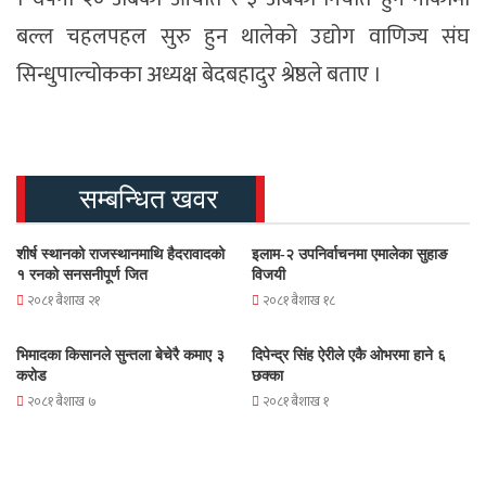
बल्ल चहलपहल सुरु हुन थालेको उद्योग वाणिज्य संघ
सिन्धुपाल्चोकका अध्यक्ष बेदबहादुर श्रेष्ठले बताए ।
सम्बन्धित खवर
शीर्ष स्थानको राजस्थानमाथि हैदरावादको
इलाम-२ उपनिर्वाचनमा एमालेका सुहाङ
१ रनको सनसनीपूर्ण जित
विजयी
२०८१ बैशाख २१
२०८१ बैशाख १८
भिमादका किसानले सुन्तला बेचेरै कमाए ३
दिपेन्द्र सिंह ऐरीले एकै ओभरमा हाने ६
करोड
छक्का
२०८१ बैशाख ७
२०८१ बैशाख १