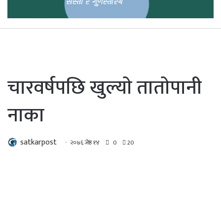
चारवर्षपछि खुल्याे ताताेपानी
नाका
satkarpost
२०७६ जेष्ठ १४
0
20