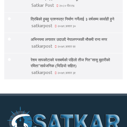
Satkar Post
२०८० चैत्र १४
त्रिबिको हुबहु प्रश्नपत्र निर्माण गर्नेलाई ३ वर्षसम्म कार्वाही हुने
satkarpost
२०७९ असार ३०
अभिनयमा लगातार उदाउदै नेपालगन्जकी मौसमी राना मगर
satkarpost
२०७९ असार ११
रेशम सापकोटाको यसबर्षको पहिलो तीज गित”सासु बुहारीको
रमिता”सार्वजनिक (भिडियो सहित)
satkarpost
२०७९ असार ३१