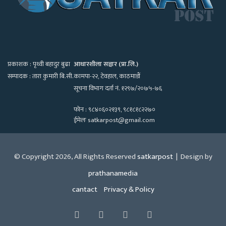
प्रकाशक : पृथ्वी बहादुर बुढा
आधारशीला सञ्चार (प्रा.लि.)
सम्पादक : तारा कुमारी बि.सी.
कामपा-२२, टेवहाल, काठमाडाैं
सूचना विभाग दर्ता नं. १२९७/२०७५-७६
फोन : ९८४०६०२१३९, ९८१८१८२२७०
ईमेलः satkarpost@gmail.com
© Copyright 2026, All Rights Reserved
satkarpost
| Design by
prathanamedia
cantact
Privacy & Policy
Facebook
Twitter
YouTube
Instagram