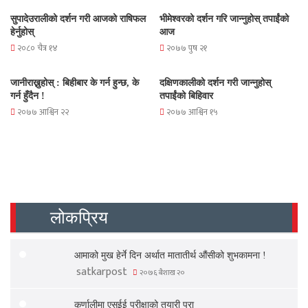
सुपादेउरालीको दर्शन गरी आजको राषिफल
भीमेश्वरको दर्शन गरि जान्नुहोस् तपाईंको
हेर्नुहोस्
आज
२०८० चैत्र १४
२०७७ पुष २१
जानीराख्नुहोस् : बिहीबार के गर्न हुन्छ, के
दक्षिणकालीको दर्शन गरी जान्नुहोस्
गर्न हुँदैन !
तपाईंको बिहिवार
२०७७ आश्विन २२
२०७७ आश्विन १५
लोकप्रिय
आमाको मुख हेर्ने दिन अर्थात मातातीर्थ औंसीको शुभकामना !
satkarpost
२०७६ बैशाख २०
कर्णालीमा एसईई परीक्षाको तयारी पूरा