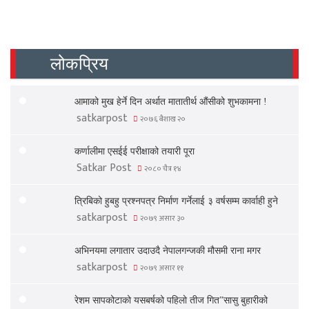
लोकप्रिय
आमाको मुख हेर्ने दिन अर्थात मातातीर्थ औंसीको शुभकामना !
satkarpost
२०७६ बैशाख २०
कर्णालीमा एसईई परीक्षाको तयारी पूरा
Satkar Post
२०८० चैत्र १४
त्रिबिको हुबहु प्रश्नपत्र निर्माण गर्नेलाई ३ वर्षसम्म कार्वाही हुने
satkarpost
२०७९ असार ३०
अभिनयमा लगातार उदाउदै नेपालगन्जकी मौसमी राना मगर
satkarpost
२०७९ असार ११
रेशम सापकोटाको यसबर्षको पहिलो तीज गित”सासु बुहारीको