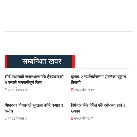
सम्बन्धित खवर
शीर्ष स्थानको राजस्थानमाथि हैदरावादको
इलाम-२ उपनिर्वाचनमा एमालेका सुहाङ
१ रनको सनसनीपूर्ण जित
विजयी
२०८१ बैशाख २१
२०८१ बैशाख १८
भिमादका किसानले सुन्तला बेचेरै कमाए ३
दिपेन्द्र सिंह ऐरीले एकै ओभरमा हाने ६
करोड
छक्का
२०८१ बैशाख ७
२०८१ बैशाख १