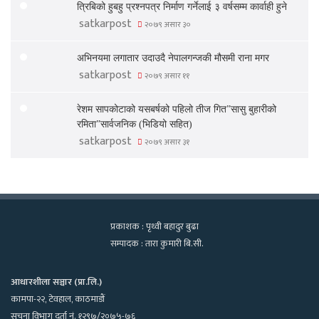
त्रिबिको हुबहु प्रश्नपत्र निर्माण गर्नेलाई ३ वर्षसम्म कार्वाही हुने
satkarpost
२०७९ असार ३०
अभिनयमा लगातार उदाउदै नेपालगन्जकी मौसमी राना मगर
satkarpost
२०७९ असार ११
रेशम सापकोटाको यसबर्षको पहिलो तीज गित”सासु बुहारीको
रमिता”सार्वजनिक (भिडियो सहित)
satkarpost
२०७९ असार ३१
प्रकाशक : पृथ्वी बहादुर बुढा
सम्पादक : तारा कुमारी बि.सी.
आधारशीला सञ्चार (प्रा.लि.)
कामपा-२२, टेवहाल, काठमाडाैं
सूचना विभाग दर्ता नं. १२९७/२०७५-७६