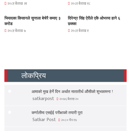
२०८१ बैशाख २१
२०८१ बैशाख १८
भिमादका किसानले सुन्तला बेचेरै कमाए ३
दिपेन्द्र सिंह ऐरीले एकै ओभरमा हाने ६
करोड
छक्का
२०८१ बैशाख ७
२०८१ बैशाख १
लोकप्रिय
आमाको मुख हेर्ने दिन अर्थात मातातीर्थ औंसीको शुभकामना !
satkarpost
२०७६ बैशाख २०
कर्णालीमा एसईई परीक्षाको तयारी पूरा
Satkar Post
२०८० चैत्र १४