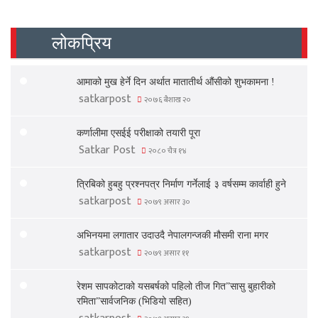
लोकप्रिय
आमाको मुख हेर्ने दिन अर्थात मातातीर्थ औंसीको शुभकामना !
satkarpost
२०७६ बैशाख २०
कर्णालीमा एसईई परीक्षाको तयारी पूरा
Satkar Post
२०८० चैत्र १४
त्रिबिको हुबहु प्रश्नपत्र निर्माण गर्नेलाई ३ वर्षसम्म कार्वाही हुने
satkarpost
२०७९ असार ३०
अभिनयमा लगातार उदाउदै नेपालगन्जकी मौसमी राना मगर
satkarpost
२०७९ असार ११
रेशम सापकोटाको यसबर्षको पहिलो तीज गित”सासु बुहारीको
रमिता”सार्वजनिक (भिडियो सहित)