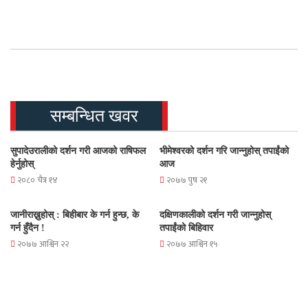
सम्बन्धित खवर
सुपादेउरालीको दर्शन गरी आजको राषिफल
भीमेश्वरको दर्शन गरि जान्नुहोस् तपाईंको
हेर्नुहोस्
आज
२०८० चैत्र १४
२०७७ पुष २१
जानीराख्नुहोस् : बिहीबार के गर्न हुन्छ, के
दक्षिणकालीको दर्शन गरी जान्नुहोस्
गर्न हुँदैन !
तपाईंको बिहिवार
२०७७ आश्विन २२
२०७७ आश्विन १५