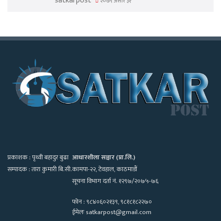
satkarpost
२०७९ असार ३१
प्रकाशक : पृथ्वी बहादुर बुढा
आधारशीला सञ्चार (प्रा.लि.)
सम्पादक : तारा कुमारी बि.सी.
कामपा-२२, टेवहाल, काठमाडाैं
सूचना विभाग दर्ता नं. १२९७/२०७५-७६
फोन : ९८४०६०२१३९, ९८१८१८२२७०
ईमेलः satkarpost@gmail.com