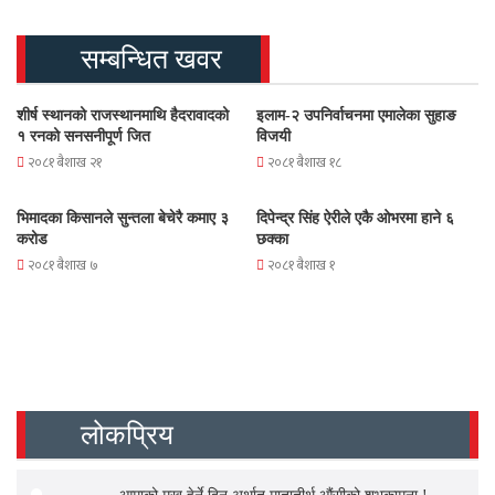
सम्बन्धित खवर
शीर्ष स्थानको राजस्थानमाथि हैदरावादको
इलाम-२ उपनिर्वाचनमा एमालेका सुहाङ
१ रनको सनसनीपूर्ण जित
विजयी
२०८१ बैशाख २१
२०८१ बैशाख १८
भिमादका किसानले सुन्तला बेचेरै कमाए ३
दिपेन्द्र सिंह ऐरीले एकै ओभरमा हाने ६
करोड
छक्का
२०८१ बैशाख ७
२०८१ बैशाख १
लोकप्रिय