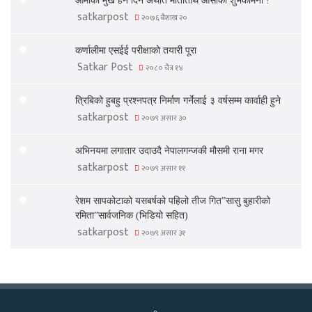
आमाको मुख हेर्ने दिन अर्थात मातातीर्थ औंसीको शुभकामना !
satkarpost
२०७६ बैशाख २०
कर्णालीमा एसईई परीक्षाको तयारी पूरा
Satkar Post
२०८० चैत्र १४
त्रिबिको हुबहु प्रश्नपत्र निर्माण गर्नेलाई ३ वर्षसम्म कार्वाही हुने
satkarpost
२०७९ असार ३०
अभिनयमा लगातार उदाउदै नेपालगन्जकी मौसमी राना मगर
satkarpost
२०७९ असार ११
रेशम सापकोटाको यसबर्षको पहिलो तीज गित”सासु बुहारीको
रमिता”सार्वजनिक (भिडियो सहित)
satkarpost
२०७९ असार ३१