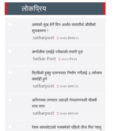
लोकप्रिय
आमाको मुख हेर्ने दिन अर्थात मातातीर्थ औंसीको
शुभकामना !
satkarpost
२०७६ बैशाख २०
कर्णालीमा एसईई परीक्षाको तयारी पूरा
Satkar Post
२०८० चैत्र १४
त्रिबिको हुबहु प्रश्नपत्र निर्माण गर्नेलाई ३ वर्षसम्म
कार्वाही हुने
satkarpost
२०७९ असार ३०
अभिनयमा लगातार उदाउदै नेपालगन्जकी मौसमी
राना मगर
satkarpost
२०७९ असार ११
रेशम सापकोटाको यसबर्षको पहिलो तीज गित”सासु