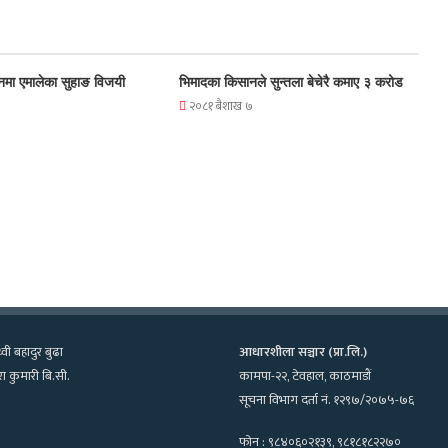
नमा एमालेका सुहाङ विजयी
भिमादका किसानले सुन्तला बेचेरै कमाए ३ करोड
२०८१ बैशाख ७
्वी बहादुर बुढा
आधारशीला सञ्चार (प्रा.लि.)
ा कुमारी बि.सी.
कामपा-२२, टेवहाल, काठमाडाैं
सूचना विभाग दर्ता नं. १२९७/२०७५-७६
फोन : ९८४०६०२१३९, ९८१८१८२२७०