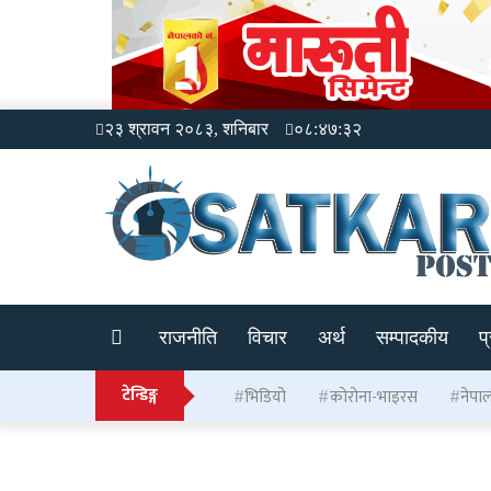
२३ श्रावन २०८३, शनिबार
०८:४७:३२
राजनीति
विचार
अर्थ
सम्पादकीय
प
टेन्डिङ्ग
भिडियो
कोरोना-भाइरस
नेपा