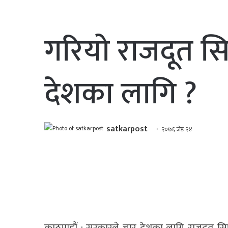
गरियो राजदूत स
देशका लागि ?
satkarpost
२०७६ जेष्ठ २४
काठमाडौं : सरकारले चार देशका लागि राजदूत सिफ