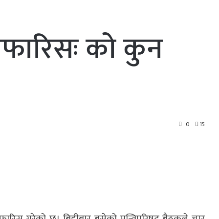
िफारिसः को कुन
0
15
ारिस गरेको छ। बिहीबार बसेको मन्त्रिपरिषद् बैठकले चार