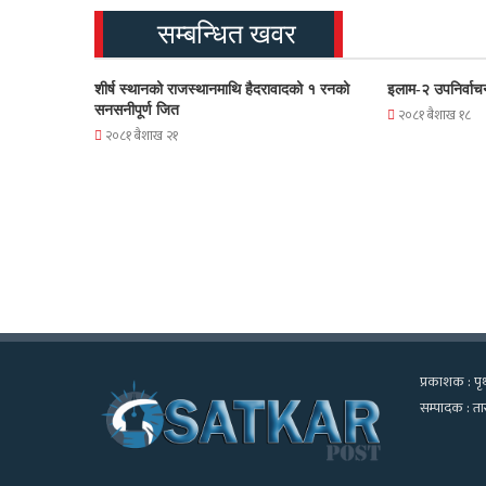
सम्बन्धित खवर
शीर्ष स्थानको राजस्थानमाथि हैदरावादको १ रनको
इलाम-२ उपनिर्वाच
सनसनीपूर्ण जित
२०८१ बैशाख १८
२०८१ बैशाख २१
प्रकाशक : पृथ
सम्पादक : तार