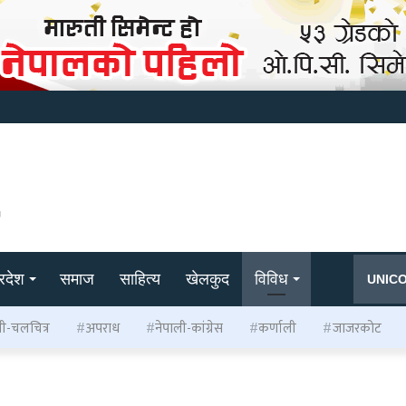
्रदेश
समाज
साहित्य
खेलकुद
विविध
UNIC
ली-चलचित्र
अपराध
नेपाली-कांग्रेस
कर्णाली
जाजरकोट