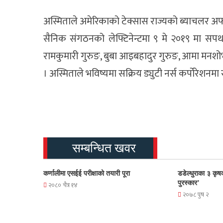
अस्मिताले अमेरिकाको टेक्सास राज्यको ब्याचलर अफ 
सैनिक संगठनको लेफ्टिनेन्टमा ९ मे २०१९ मा सपथ 
रामकुमारी गुरुङ, बुबा आइबहादुर गुरुङ, आमा मनशोभा
। अस्मिताले भविष्यमा सक्रिय ड्युटी नर्स कर्पोरेशनमा 
सम्बन्धित खवर
कर्णालीमा एसईई परीक्षाको तयारी पूरा
डडेल्धुराका ३ कृष
पुरस्कार’
२०८० चैत्र १४
२०७८ पुष २