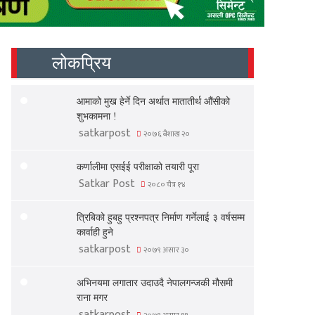
लोकप्रिय
आमाको मुख हेर्ने दिन अर्थात मातातीर्थ औंसीको
शुभकामना !
satkarpost
२०७६ बैशाख २०
कर्णालीमा एसईई परीक्षाको तयारी पूरा
Satkar Post
२०८० चैत्र १४
त्रिबिको हुबहु प्रश्नपत्र निर्माण गर्नेलाई ३ वर्षसम्म
कार्वाही हुने
satkarpost
२०७९ असार ३०
अभिनयमा लगातार उदाउदै नेपालगन्जकी मौसमी
राना मगर
satkarpost