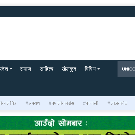
्रदेश
समाज
साहित्य
खेलकुद
विविध
UNIC
ली-चलचित्र
अपराध
नेपाली-कांग्रेस
कर्णाली
जाजरकोट