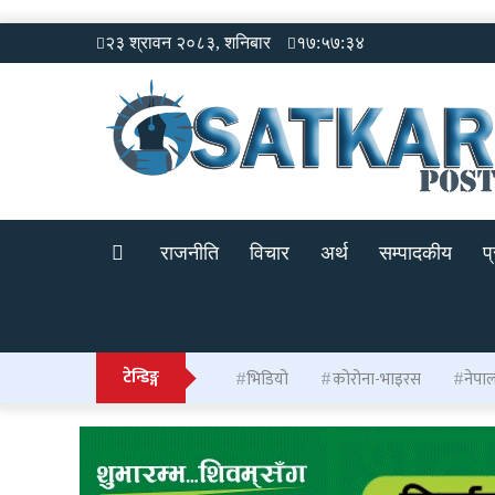
२३ श्रावन २०८३, शनिबार
१७:५७:३४
राजनीति
विचार
अर्थ
सम्पादकीय
प
टेन्डिङ्ग
भिडियो
कोरोना-भाइरस
नेपा