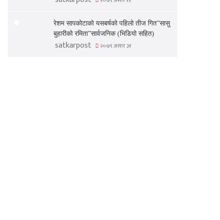
२०७९ असार ११
रेशम सापकोटाको यसबर्षको पहिलो तीज गित”सासु
बुहारीको रमिता”सार्वजनिक (भिडियो सहित)
satkarpost
२०७९ असार ३१