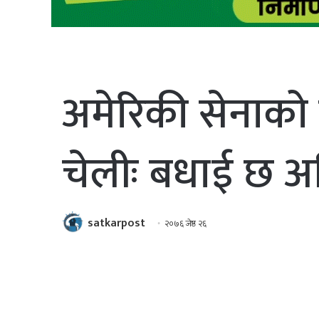
अमेरिकी सेनाको 
चेलीः बधाई छ अस
satkarpost
२०७६ जेष्ठ २६