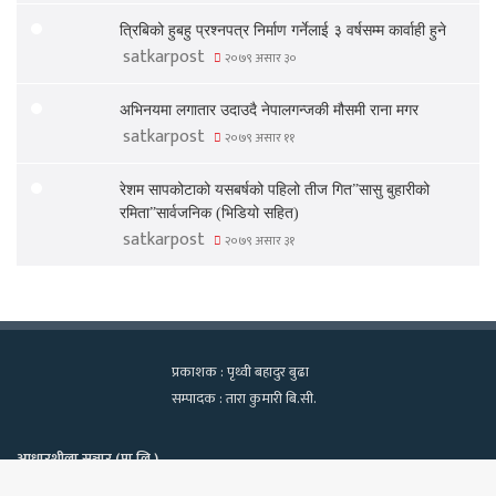
त्रिबिको हुबहु प्रश्नपत्र निर्माण गर्नेलाई ३ वर्षसम्म कार्वाही हुने
satkarpost
२०७९ असार ३०
अभिनयमा लगातार उदाउदै नेपालगन्जकी मौसमी राना मगर
satkarpost
२०७९ असार ११
रेशम सापकोटाको यसबर्षको पहिलो तीज गित”सासु बुहारीको
रमिता”सार्वजनिक (भिडियो सहित)
satkarpost
२०७९ असार ३१
प्रकाशक : पृथ्वी बहादुर बुढा
सम्पादक : तारा कुमारी बि.सी.
आधारशीला सञ्चार (प्रा.लि.)
कामपा-२२, टेवहाल, काठमाडाैं