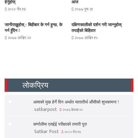
हेर्नुहोस्
आज
२०८० चैत्र १४
२०७७ पुष २१
जानीराख्नुहोस् : बिहीबार के गर्न हुन्छ, के
दक्षिणकालीको दर्शन गरी जान्नुहोस्
गर्न हुँदैन !
तपाईंको बिहिवार
२०७७ आश्विन २२
२०७७ आश्विन १५
लोकप्रिय
आमाको मुख हेर्ने दिन अर्थात मातातीर्थ औंसीको शुभकामना !
satkarpost
२०७६ बैशाख २०
कर्णालीमा एसईई परीक्षाको तयारी पूरा
Satkar Post
२०८० चैत्र १४