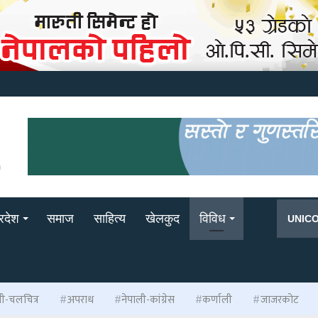
्रदेश
समाज
साहित्य
खेलकुद
विविध
UNIC
ली-चलचित्र
अपराध
नेपाली-कांग्रेस
कर्णाली
जाजरकोट