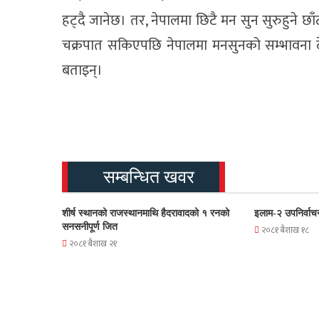
हट्दै जानेछ। तर, नेपालमा छिटै मन सुन सुरुहुने
चक्रपात सकिएपछि नेपालमा मनसुनको सम्भावना देख
बताइन्।
सम्बन्धित खवर
शीर्ष स्थानको राजस्थानमाथि हैदरावादको १ रनको
इलाम-२ उपनिर्वाच
सनसनीपूर्ण जित
२०८१ बैशाख १८
२०८१ बैशाख २१