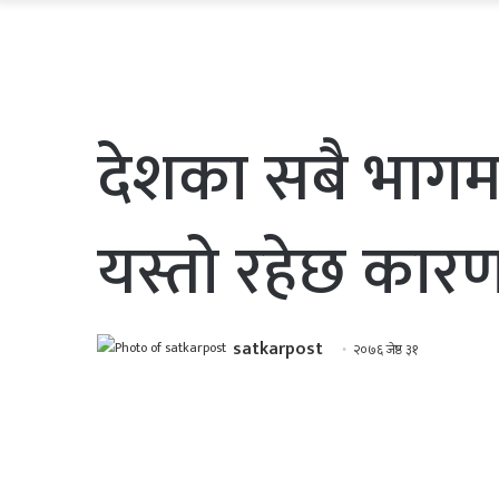
देशका सबै भागमा 
यस्तो रहेछ कार
satkarpost
२०७६ जेष्ठ ३१