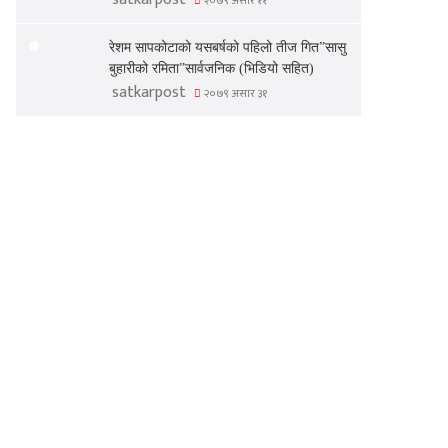
२०७९ असार ११
रेशम सापकोटाको यसबर्षको पहिलो तीज गित”सासु
बुहारीको रमिता”सार्वजनिक (भिडियो सहित)
satkarpost
२०७९ असार ३१