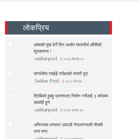
लोकप्रिय
आमाको मुख हेर्ने दिन अर्थात मातातीर्थ औंसीको
शुभकामना !
satkarpost
२०७६ बैशाख २०
कर्णालीमा एसईई परीक्षाको तयारी पूरा
Satkar Post
२०८० चैत्र १४
त्रिबिको हुबहु प्रश्नपत्र निर्माण गर्नेलाई ३ वर्षसम्म
कार्वाही हुने
satkarpost
२०७९ असार ३०
अभिनयमा लगातार उदाउदै नेपालगन्जकी मौसमी
राना मगर
satkarpost