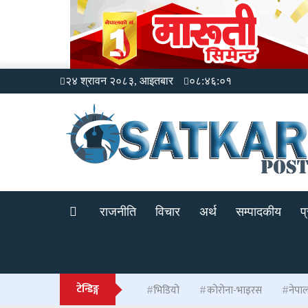
२४ श्रावन २०८३, आइतबार
०८:४६:०१
राजनीति
विचार
अर्थ
सम्पादकीय
प
टेन्डिङ्ग
भिडियो
कोरोना-भाइरस
नेपा