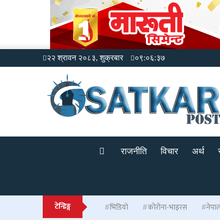
२२ श्रावन २०८३, शुक्रबार
०९:०६:३७
राजनीति
विचार
अर्थ
टेन्डिङ्ग
भिडियो
कोरोना-भाइरस
नेपा