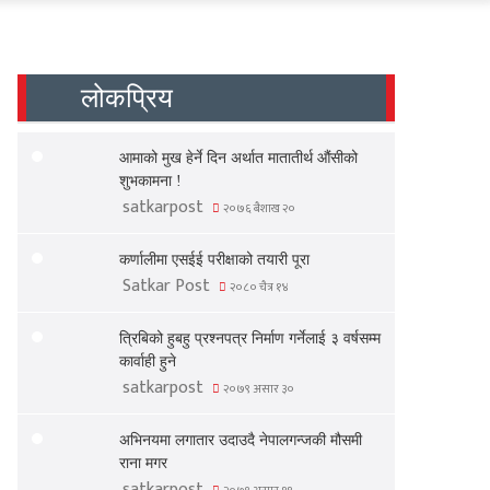
लोकप्रिय
आमाको मुख हेर्ने दिन अर्थात मातातीर्थ औंसीको
शुभकामना !
satkarpost
२०७६ बैशाख २०
कर्णालीमा एसईई परीक्षाको तयारी पूरा
Satkar Post
२०८० चैत्र १४
त्रिबिको हुबहु प्रश्नपत्र निर्माण गर्नेलाई ३ वर्षसम्म
कार्वाही हुने
satkarpost
२०७९ असार ३०
अभिनयमा लगातार उदाउदै नेपालगन्जकी मौसमी
राना मगर
satkarpost