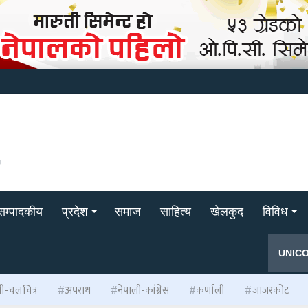
सम्पादकीय
प्रदेश
समाज
साहित्य
खेलकुद
विविध
UNIC
ली-चलचित्र
अपराध
नेपाली-कांग्रेस
कर्णाली
जाजरकोट