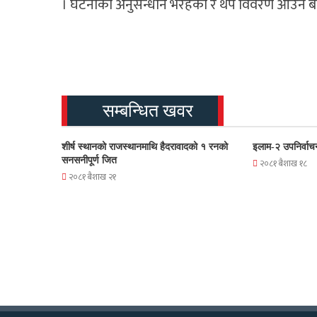
। घटनाको अनुसन्धान भैरहेको र थप विवरण आउन बाँ
सम्बन्धित खवर
शीर्ष स्थानको राजस्थानमाथि हैदरावादको १ रनको
इलाम-२ उपनिर्वाच
सनसनीपूर्ण जित
२०८१ बैशाख १८
२०८१ बैशाख २१