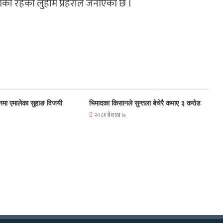
की रहेको लुहाम प्रहरीले जनाएको छ ।
नमा एमालेका सुहाङ विजयी
भिमादका किसानले सुन्तला बेचेरै कमाए ३ करोड
२०८१ बैशाख ७