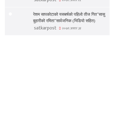
२०७९ असार ११
रेशम सापकोटाको यसबर्षको पहिलो तीज गित”सासु
बुहारीको रमिता”सार्वजनिक (भिडियो सहित)
satkarpost
२०७९ असार ३१