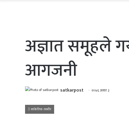
अज्ञात समूहले गर
आगजनी
satkarpost
२०७६ असार ३
सांकेतिक तस्बीर