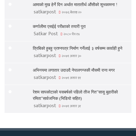
आमाको मुख हेर्ने दिन अर्थात मातातीर्थ औंसीको शुभकामना !
satkarpost
२०७६ बैशाख २०
कर्णालीमा एसईई परीक्षाको तयारी पूरा
Satkar Post
२०८० चैत्र १४
त्रिबिको हुबहु प्रश्नपत्र निर्माण गर्नेलाई ३ वर्षसम्म कार्वाही हुने
satkarpost
२०७९ असार ३०
अभिनयमा लगातार उदाउदै नेपालगन्जकी मौसमी राना मगर
satkarpost
२०७९ असार ११
रेशम सापकोटाको यसबर्षको पहिलो तीज गित”सासु बुहारीको
रमिता”सार्वजनिक (भिडियो सहित)
satkarpost
२०७९ असार ३१