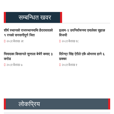
सम्बन्धित खवर
शीर्ष स्थानको राजस्थानमाथि हैदरावादको
इलाम-२ उपनिर्वाचनमा एमालेका सुहाङ
१ रनको सनसनीपूर्ण जित
विजयी
२०८१ बैशाख २१
२०८१ बैशाख १८
भिमादका किसानले सुन्तला बेचेरै कमाए ३
दिपेन्द्र सिंह ऐरीले एकै ओभरमा हाने ६
करोड
छक्का
२०८१ बैशाख ७
२०८१ बैशाख १
लोकप्रिय