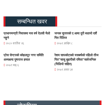
सम्बन्धित खवर
प्रधानमन्त्री निवासमा यस वर्ष देउसी भैलो
जनक सुनारको ए आमा दुरी बडायो दशैं
नहुने
गित रिलिज
२०८० कार्तिक २६
२०७९ आश्विन ८
प्रेस सेन्टरको कोहलपुर नगर समिति
रेशम सापकोटाको यसबर्षको पहिलो तीज
अध्यक्षमा पुष्पराज हमाल
गित”सासु बुहारीको रमिता”सार्वजनिक
(भिडियो सहित)
२०७९ भाद्र ६
२०७९ असार ३१