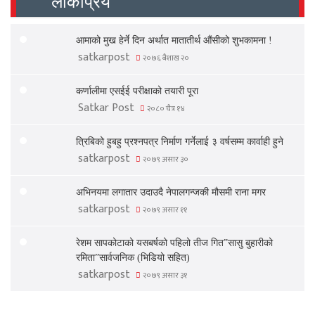
लोकप्रिय
आमाको मुख हेर्ने दिन अर्थात मातातीर्थ औंसीको शुभकामना !
satkarpost
२०७६ बैशाख २०
कर्णालीमा एसईई परीक्षाको तयारी पूरा
Satkar Post
२०८० चैत्र १४
त्रिबिको हुबहु प्रश्नपत्र निर्माण गर्नेलाई ३ वर्षसम्म कार्वाही हुने
satkarpost
२०७९ असार ३०
अभिनयमा लगातार उदाउदै नेपालगन्जकी मौसमी राना मगर
satkarpost
२०७९ असार ११
रेशम सापकोटाको यसबर्षको पहिलो तीज गित”सासु बुहारीको
रमिता”सार्वजनिक (भिडियो सहित)
satkarpost
२०७९ असार ३१