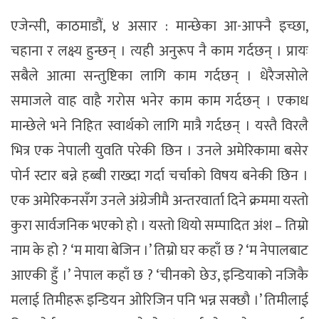
एजेन्सी, काठमाडौं, ४ असार : मान्छेका आ-आफ्नै इच्छा,
चहाना र लक्ष्य हुन्छन् । त्यही अनुरूप नै काम गर्दछन् । प्रायः
सबैले आत्मा सन्तुष्टिका लागि काम गर्दछन् । धेरैजसाेले
समाजले वाह वाहै गराेस भनेर काम काम गर्दछन् । एकाध
मान्छेले भने निहित स्वार्थकाे लागि मात्रै गर्दछन् । यस्तै विरलै
भित्र एक नेपाली युवति परेकी छिन । उनले अमेरिकामा बसेर
पाेर्न स्टार बन्ने हब्बी राख्दा गर्दा चर्चाकाे विषय बनेकी छिन ।
एक अमेरिकनसँग उनले अंग्रेजीमै अन्तरवार्ता दिने क्रममा यस्ताे
कुरा सार्वजनिक भएकाे हाे । यस्ताे थियाे सम्पादित अंश – तिम्रो
नाम के हो ? ‘म माया बेजिन ।’ तिम्रो घर कहाँ छ ? ‘म नेपालबाट
आएकी हुँ ।’ नेपाल कहाँ छ ? ‘चीनको छेउ, इन्डियाको नजिकै
मलाई तिमीहरू इन्डियन ओरिजिन पनि भन्न सक्छौ ।’ तिमीलाई