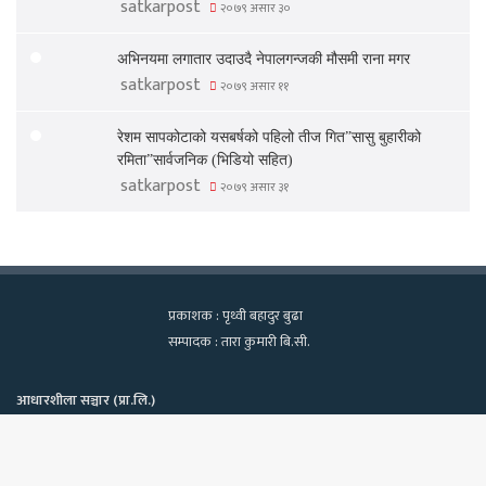
satkarpost
२०७९ असार ३०
अभिनयमा लगातार उदाउदै नेपालगन्जकी मौसमी राना मगर
satkarpost
२०७९ असार ११
रेशम सापकोटाको यसबर्षको पहिलो तीज गित”सासु बुहारीको
रमिता”सार्वजनिक (भिडियो सहित)
satkarpost
२०७९ असार ३१
प्रकाशक : पृथ्वी बहादुर बुढा
सम्पादक : तारा कुमारी बि.सी.
आधारशीला सञ्चार (प्रा.लि.)
कामपा-२२, टेवहाल, काठमाडाैं
सूचना विभाग दर्ता नं. १२९७/२०७५-७६