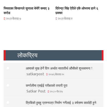
भिमादका किसानले सुन्तला बेचेरै कमाए ३
दिपेन्द्र सिंह ऐरीले एकै ओभरमा हाने ६
करोड
छक्का
२०८१ बैशाख ७
२०८१ बैशाख १
लोकप्रिय
आमाको मुख हेर्ने दिन अर्थात मातातीर्थ औंसीको शुभकामना !
satkarpost
२०७६ बैशाख २०
कर्णालीमा एसईई परीक्षाको तयारी पूरा
Satkar Post
२०८० चैत्र १४
त्रिबिको हुबहु प्रश्नपत्र निर्माण गर्नेलाई ३ वर्षसम्म कार्वाही हुने