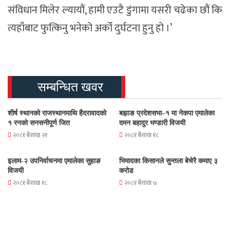
संविधान मिलेर ल्यायौं, हामी एउटै डुंगामा यसरी चढेका छौं कि
त्यहाँबाट फुत्किनु भनेको अर्को दुर्घटना हुनु हो ।’
सम्बन्धित खवर
शीर्ष स्थानको राजस्थानमाथि हैदरावादको
बझाङ प्रदेशसभा–१ मा नेकपा एमालेका
१ रनको सनसनीपूर्ण जित
दमन बहादुर भण्डारी विजयी
२०८१ बैशाख २१
२०८१ बैशाख १८
इलाम-२ उपनिर्वाचनमा एमालेका सुहाङ
भिमादका किसानले सुन्तला बेचेरै कमाए ३
विजयी
करोड
२०८१ बैशाख १८
२०८१ बैशाख ७