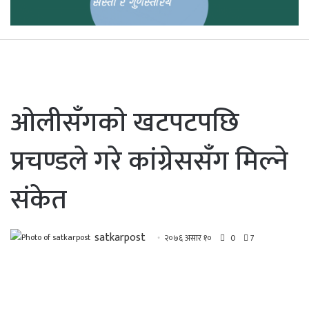
ओलीसँगकाे खटपटपछि
प्रचण्डले गरे कांग्रेससँग मिल्ने
संकेत
satkarpost
२०७६ असार १०
0
7