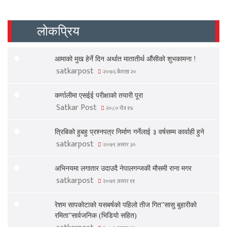
लोकप्रिय
आमाको मुख हेर्ने दिन अर्थात मातातीर्थ औंसीको शुभकामना !
satkarpost
२०७६ बैशाख २०
कर्णालीमा एसईई परीक्षाको तयारी पूरा
Satkar Post
२०८० चैत्र १४
त्रिबिको हुबहु प्रश्नपत्र निर्माण गर्नेलाई ३ वर्षसम्म कार्वाही हुने
satkarpost
२०७९ असार ३०
अभिनयमा लगातार उदाउदै नेपालगन्जकी मौसमी राना मगर
satkarpost
२०७९ असार ११
रेशम सापकोटाको यसबर्षको पहिलो तीज गित”सासु बुहारीको
रमिता”सार्वजनिक (भिडियो सहित)