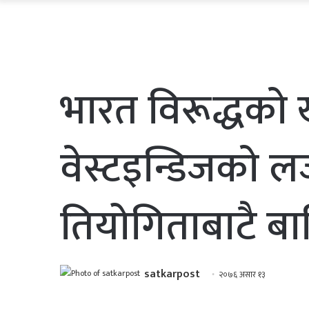
भारत विरूद्धकाे
वेस्टइन्डिजकाे लज
तियोगिताबाटै बाह
satkarpost
२०७६ असार १३