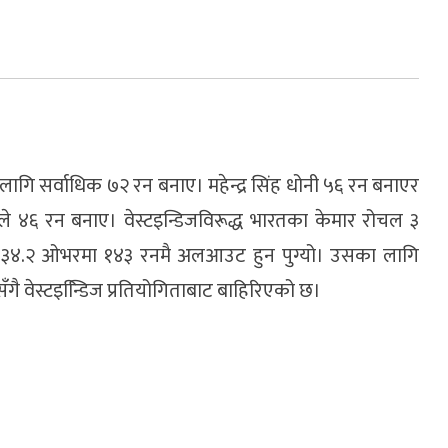
गि सर्वाधिक ७२ रन बनाए। महेन्द्र सिंह धोनी ५६ रन बनाएर
ले ४६ रन बनाए। वेस्टइन्डिजविरूद्ध भारतका केमार रोचल ३
िम ३४.२ ओभरमा १४३ रनमै अलआउट हुन पुग्यो। उसका लागि
ँगै वेस्टइन्डििज प्रतियोगिताबाट बाहिरिएको छ।