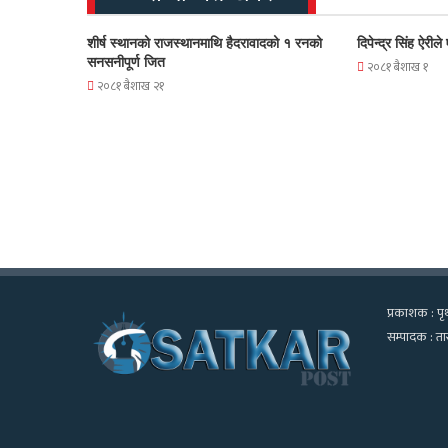
शीर्ष स्थानको राजस्थानमाथि हैदरावादको १ रनको
दिपेन्द्र सिंह ऐरी
सनसनीपूर्ण जित
२०८१ बैशाख १
२०८१ बैशाख २१
प्रकाशक : पृथ
सम्पादक : तार