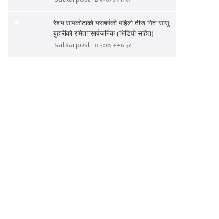
२०७९ असार ११
रेशम सापकोटाको यसबर्षको पहिलो तीज गित”सासु
बुहारीको रमिता”सार्वजनिक (भिडियो सहित)
satkarpost
२०७९ असार ३१