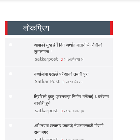
लोकप्रिय
आमाको मुख हेर्ने दिन अर्थात मातातीर्थ औंसीको
शुभकामना !
satkarpost
२०७६ बैशाख २०
कर्णालीमा एसईई परीक्षाको तयारी पूरा
Satkar Post
२०८० चैत्र १४
त्रिबिको हुबहु प्रश्नपत्र निर्माण गर्नेलाई ३ वर्षसम्म
कार्वाही हुने
satkarpost
२०७९ असार ३०
अभिनयमा लगातार उदाउदै नेपालगन्जकी मौसमी
राना मगर
satkarpost