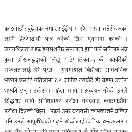
काठमाडाैं : बुढेसकालमा एसईई पास गरेर तरूना तन्नेरीहरूका
लागि प्रेरणादायी पात्र बनेकी छिन् युगमाया कार्की ।
लगनशिलता र दृढ इच्छाशक्ति सफलता हात पार्न सकिन्छ भन्ने
कुरा ओखलढुङ्गाको लिखु गाउँपालिका–६ की कार्कीको
सफलतालाई हेरे पुग्छ । युगमायाले बिहीबार सार्वजनिक
भएको एसईई नतिजामा १.५ जीपीए ल्याउँदै डी ग्रेडमा उत्तीण
भएकी छन् । उत्प्रेरणा महिला माविमा अध्ययन गरेकी उनले
सिद्धेश्वर मावि सुविधानगर परीक्षा केन्द्रबाट काठमाडौंमा
परीक्षा दिएकी थिइन् । पढ्ने उमेर घरायसी कामकाजमै घर्किए
पनि उनले आफूभित्रको पढ्ने धोकोलाई त्यतिकै थन्काइनन् ।
बरु प्रौढ उमेरमा पनि पढ्न सकिन्छ भन्दै आँट गरिन् जसका