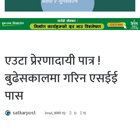
एउटा प्रेरणादायी पात्र !
बुढेसकालमा गरिन एसईई
पास
satkarpost
२०७६ असार १३
0
15