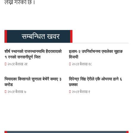
लेख्ने गरेको छ ।
सम्बन्धित खवर
शीर्ष स्थानको राजस्थानमाथि हैदरावादको
इलाम-२ उपनिर्वाचनमा एमालेका सुहाङ
१ रनको सनसनीपूर्ण जित
विजयी
२०८१ बैशाख २१
२०८१ बैशाख १८
भिमादका किसानले सुन्तला बेचेरै कमाए ३
दिपेन्द्र सिंह ऐरीले एकै ओभरमा हाने ६
करोड
छक्का
२०८१ बैशाख ७
२०८१ बैशाख १