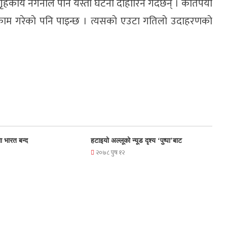
कार्य नगर्नाले पनि यस्ता घटना दाेहाेरिने गर्दछन् । कतिपया
ने काम गरेकाे पनि पाइन्छ । त्यसकाे एउटा गतिलाे उदाहरणकाे
ा भारत बन्द
हटाइयो अल्लूको न्यूड दृश्य ‘पुष्पा’बाट
२०७८ पुष १२