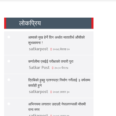
लोकप्रिय
आमाको मुख हेर्ने दिन अर्थात मातातीर्थ औंसीको
शुभकामना !
satkarpost
२०७६ बैशाख २०
कर्णालीमा एसईई परीक्षाको तयारी पूरा
Satkar Post
२०८० चैत्र १४
त्रिबिको हुबहु प्रश्नपत्र निर्माण गर्नेलाई ३ वर्षसम्म
कार्वाही हुने
satkarpost
२०७९ असार ३०
अभिनयमा लगातार उदाउदै नेपालगन्जकी मौसमी
राना मगर
satkarpost