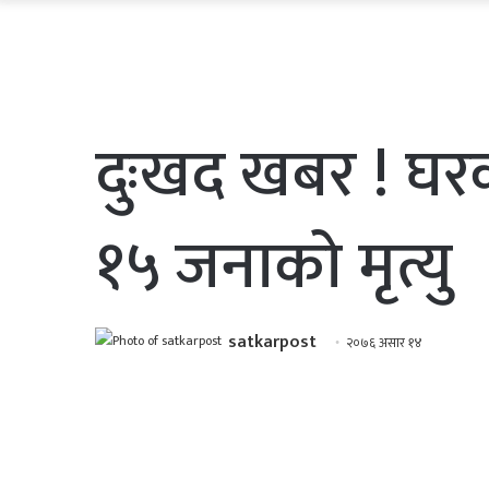
दुःखद खबर ! घरका
१५ जनाको मृत्यु
satkarpost
२०७६ असार १४