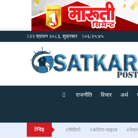
२२ श्रावन २०८३, शुक्रबार
०६:२५:४५
राजनीति
विचार
अर्थ
टेन्डिङ्ग
भिडियो
कोरोना-भाइरस
नेपा