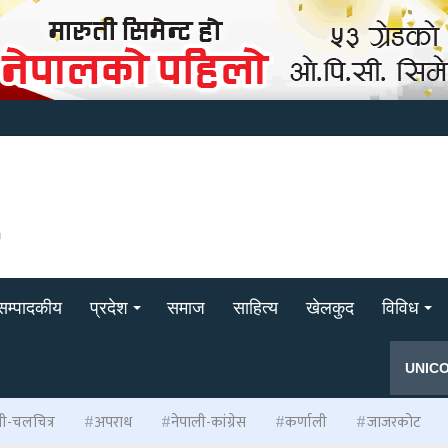
सम्पादकीय
प्रदेश
समाज
साहित्य
खेलकुद
विविध
UNIC
ली-चलचित्र
अपराध
नेपाली-कांग्रेस
कर्णाली
जाजरकोट