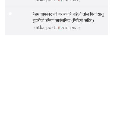
२०७९ असार ११
रेशम सापकोटाको यसबर्षको पहिलो तीज गित”सासु
बुहारीको रमिता”सार्वजनिक (भिडियो सहित)
satkarpost
२०७९ असार ३१