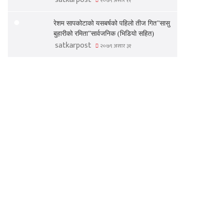
२०७९ असार ११
रेशम सापकोटाको यसबर्षको पहिलो तीज गित”सासु
बुहारीको रमिता”सार्वजनिक (भिडियो सहित)
satkarpost
२०७९ असार ३१