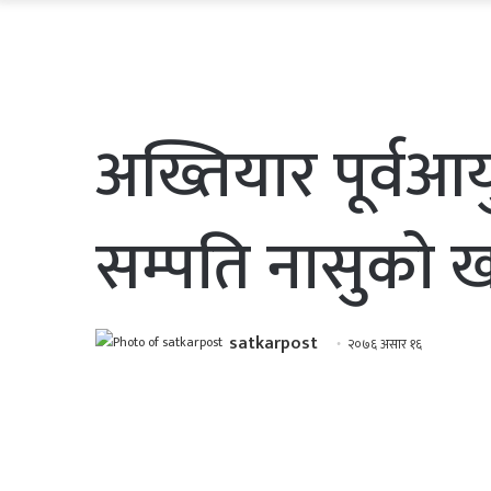
अख्तियार पूर्वआ
सम्पति नासुको 
satkarpost
२०७६ असार १६