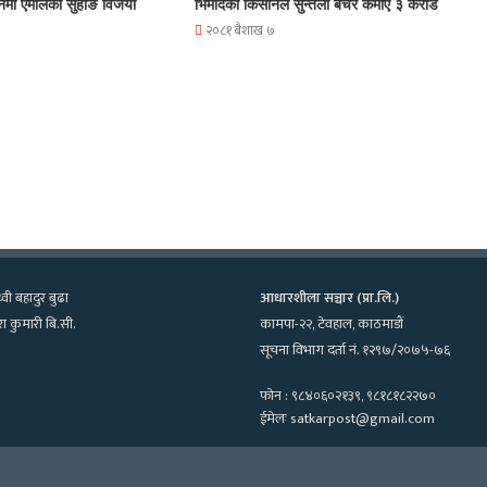
नमा एमालेका सुहाङ विजयी
भिमादका किसानले सुन्तला बेचेरै कमाए ३ करोड
२०८१ बैशाख ७
्वी बहादुर बुढा
आधारशीला सञ्चार (प्रा.लि.)
ा कुमारी बि.सी.
कामपा-२२, टेवहाल, काठमाडाैं
सूचना विभाग दर्ता नं. १२९७/२०७५-७६
फोन : ९८४०६०२१३९, ९८१८१८२२७०
ईमेलः satkarpost@gmail.com