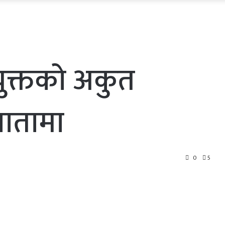
युक्तको अकुत
खातामा
0
5