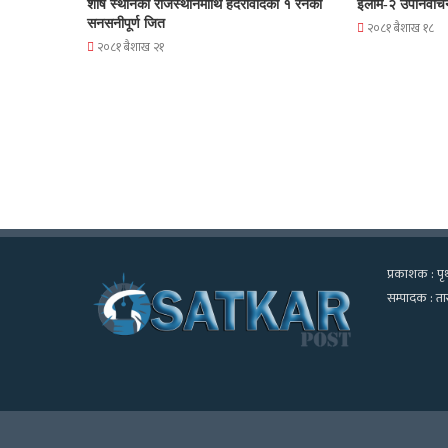
शीर्ष स्थानको राजस्थानमाथि हैदरावादको १ रनको
इलाम-२ उपनिर्वाच
सनसनीपूर्ण जित
२०८१ बैशाख १८
२०८१ बैशाख २१
प्रकाशक : पृथ
सम्पादक : तार