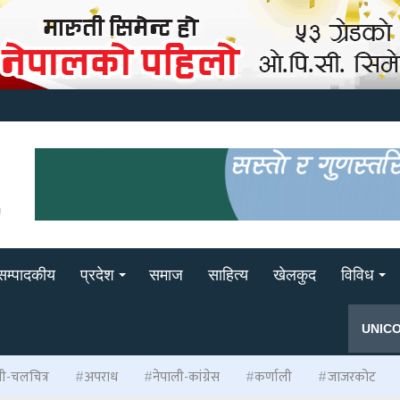
सम्पादकीय
प्रदेश
समाज
साहित्य
खेलकुद
विविध
UNIC
ली-चलचित्र
अपराध
नेपाली-कांग्रेस
कर्णाली
जाजरकोट