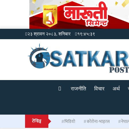
२३ श्रावन २०८३, शनिबार
१९:४५:३९
राजनीति
विचार
अर्थ
टेन्डिङ्ग
भिडियो
कोरोना-भाइरस
नेपा