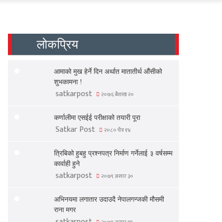
लोकप्रिय
आमाको मुख हेर्ने दिन अर्थात मातातीर्थ औंसीको
शुभकामना !
satkarpost
२०७६ बैशाख २०
कर्णालीमा एसईई परीक्षाको तयारी पूरा
Satkar Post
२०८० चैत्र १४
त्रिबिको हुबहु प्रश्नपत्र निर्माण गर्नेलाई ३ वर्षसम्म
कार्वाही हुने
satkarpost
२०७९ असार ३०
अभिनयमा लगातार उदाउदै नेपालगन्जकी मौसमी
राना मगर
satkarpost