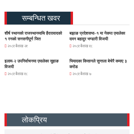
सम्बन्धित खवर
शीर्ष स्थानको राजस्थानमाथि हैदरावादको
बझाङ प्रदेशसभा–१ मा नेकपा एमालेका
१ रनको सनसनीपूर्ण जित
दमन बहादुर भण्डारी विजयी
२०८१ बैशाख २१
२०८१ बैशाख १८
इलाम-२ उपनिर्वाचनमा एमालेका सुहाङ
भिमादका किसानले सुन्तला बेचेरै कमाए ३
विजयी
करोड
२०८१ बैशाख १८
२०८१ बैशाख ७
लोकप्रिय