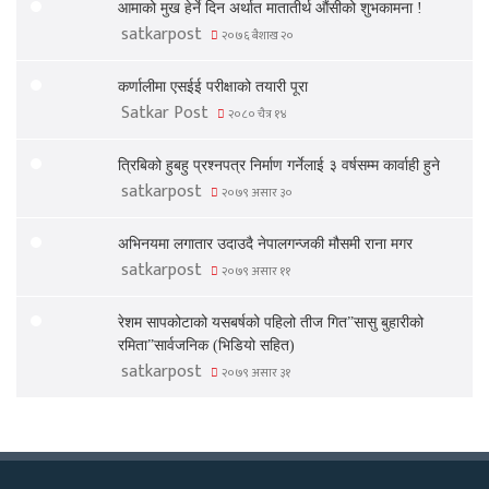
आमाको मुख हेर्ने दिन अर्थात मातातीर्थ औंसीको शुभकामना !
satkarpost
२०७६ बैशाख २०
कर्णालीमा एसईई परीक्षाको तयारी पूरा
Satkar Post
२०८० चैत्र १४
त्रिबिको हुबहु प्रश्नपत्र निर्माण गर्नेलाई ३ वर्षसम्म कार्वाही हुने
satkarpost
२०७९ असार ३०
अभिनयमा लगातार उदाउदै नेपालगन्जकी मौसमी राना मगर
satkarpost
२०७९ असार ११
रेशम सापकोटाको यसबर्षको पहिलो तीज गित”सासु बुहारीको
रमिता”सार्वजनिक (भिडियो सहित)
satkarpost
२०७९ असार ३१