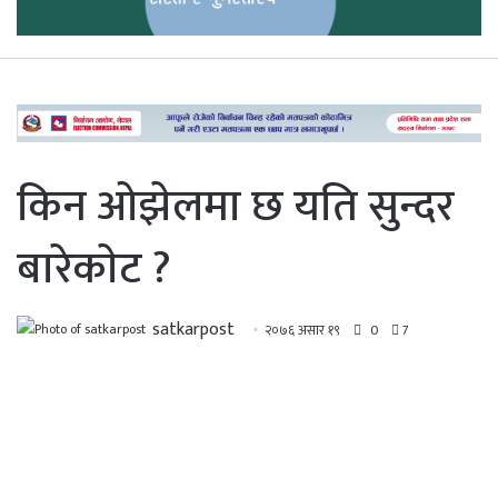
किन ओझेलमा छ यति सुन्दर
बारेकाेट ?
satkarpost
२०७६ असार १९
0
7