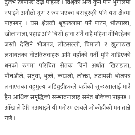
दुर्लभ रेडपान्डा देख्न पाइन्छ । विश्वका अन्य कुनै पनि भुगोलमा
नपाइने अनौठो गुण र रुप भएका चराचुरूङ्गी पनि यस क्षेत्रमा
पाइन्छन् । यस क्षेत्रको श्रृङ्खलामा पर्ने पाटन, भीरपाखा,
खोलानाला, पहाड अनि चिसो हावा संगै वाह्रै महिना नाँचिरहेका
जस्तो देखिने भोजपत्र, लौठसल्लो, चिमालो र झुलारुख
लगायतका वोटविरुवाहरु अनि यहाँको धर्ती मुनि गाडिएको
धनको रुपमा परिचित सेतक चिनी अर्थात खिराङला,
पाँचऔले, सतुवा, भुत्ले, काउलो, लोक्ता, जटामसी भोजपत्र
लगाएतका वहुमुल्य जडिवुडीहरुले यहाँको सुन्दरतालाई मात्रै
हैन आर्थिक समृद्धिको सम्भावनालाई समेत बाेकेका पाइन्छ ।
आँखाले हेरि नअघाइने यी मनोरम दृस्यले जाेकाेहीकाे मन तान्ने
गर्छ ।