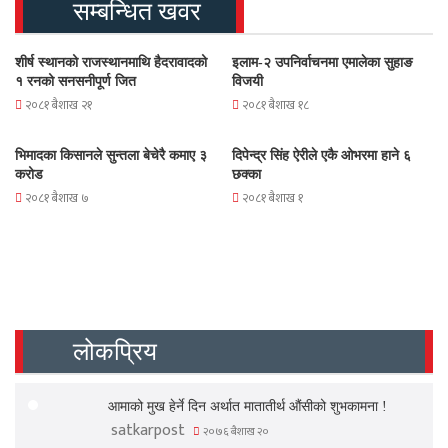
सम्बन्धित खवर
शीर्ष स्थानको राजस्थानमाथि हैदरावादको
इलाम-२ उपनिर्वाचनमा एमालेका सुहाङ
१ रनको सनसनीपूर्ण जित
विजयी
२०८१ बैशाख २१
२०८१ बैशाख १८
भिमादका किसानले सुन्तला बेचेरै कमाए ३
दिपेन्द्र सिंह ऐरीले एकै ओभरमा हाने ६
करोड
छक्का
२०८१ बैशाख ७
२०८१ बैशाख १
लोकप्रिय
आमाको मुख हेर्ने दिन अर्थात मातातीर्थ औंसीको शुभकामना !
satkarpost
२०७६ बैशाख २०