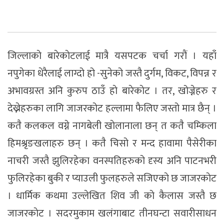
जिल्लाकाे बारेकाेटलाई मात्रै यसपटक चर्चा गराैं । यहाँ
नपुगेका धेरैलाई लाग्दो हो -सुनेको जस्तै दुर्गम, विकट, विपन्न र
अभावग्रस्त अनि कुरुप ठाउँ हाे बारेकाेट । तर, खोज्नेहरु र
देख्नेहरुका लागि जाजरकोट हल्लामा फैलिए जस्तो मात्र छैन् ।
कतै कलकल वग्ने नागबेली खाेलानाला छन् त कतै चम्किला
हिमश्रृङखलाहरु छन् । कतै चिसो र मन्द हावामा पैसेरीका
नाचरी जस्तै झुलिरहेका वनस्पतिहरुको दृस्य अनि पाटनभरी
फुलिरहेका बुकी र प्याउली फुलहरुले सजिएकाे छ जाजरकाेट
। धार्मिक कथमा उल्लेखित शिव जी काे कैलास जस्तै छ
जाजरकाेट । सदरमुकाम खलंगाबाट तीनघन्टा सवारीसाधन