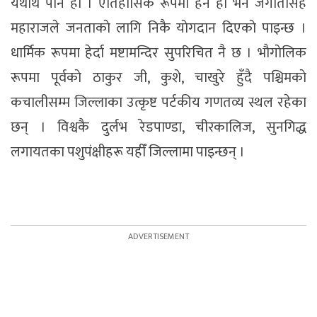
यथार्थ पनि हाे । ऐतिहासिक रूपमा हेर्ने हाे भने जगतिसिंह
महाराजले जनताकाे लागि निकै याेगदान दिएकाे पाइन्छ ।
धार्मिक रूपमा हेर्दा मष्टामन्दिर सुपरिचित नै छ । भाैगाेलिक
रूपमा पूर्वकाे ठाकुर जी, कुशे, चाखुरे हुँदै पश्चिमकाे
कचालीसम्म जिल्लाका उत्कृष्ट पर्टकीय गणतव्य स्थल रहेका
छन् । विश्वकै दुर्लभ रेडपाण्डा, चीरकालिज, सुनगिद्ध
लगायतका पशुपंक्षीहरू यहीँ जिल्लामा पाइन्छन् ।