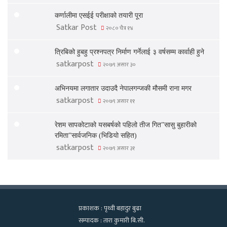
कर्णालीमा एसईई परीक्षाको तयारी पूरा
Satkar Post
२०८० चैत्र १४
त्रिबिको हुबहु प्रश्नपत्र निर्माण गर्नेलाई ३ वर्षसम्म कार्वाही हुने
satkarpost
२०७९ असार ३०
अभिनयमा लगातार उदाउदै नेपालगन्जकी मौसमी राना मगर
satkarpost
२०७९ असार ११
रेशम सापकोटाको यसबर्षको पहिलो तीज गित”सासु बुहारीको
रमिता”सार्वजनिक (भिडियो सहित)
satkarpost
२०७९ असार ३१
प्रकाशक : पृथ्वी बहादुर बुढा
सम्पादक : तारा कुमारी बि.सी.