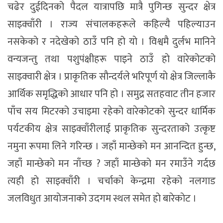
चढेर दुईदिनको पैदल यात्रापछि मात्रै पुगिन्छ सुन्दर क्षेत्र
साइक्वाँरी । राज्य संचालकहरूले कहिल्यै पहिल्याउन
नसकेकाे र नदेखेको ठाउँ पनि हो याे । विश्वमै दुर्लभ मानिने
वन्यजन्तु तथा पशुपंक्षीहरू पाइने ठाउँ हाे वारेकोटको
साइक्वारी क्षेत्र । प्राकृतिक साैन्दर्यले भरिपूर्ण याे क्षेत्र जिल्लाकै
आर्थिक समृद्धिको आधार पनि हो । समुद्र सतहवाट तीन हजार
पाँच सय मिटरको उचाइमा रहेको वारेकोटको सुन्दर धार्मिक
पर्यटकीय क्षेत्र साइक्वाँरीलाई प्राकृतिक सुन्दरताको उत्कृष्ट
नमुना रूपमा लिने गरिन्छ । जहाँ मान्छेको मन आनन्दित हुन्छ,
जहाँ मान्छेकाे मन नाँच्छ ? जहाँ मान्छेकाे मन रमाउँने गर्दछ
त्यही हाे साइक्वाँरी । चर्चाकाे केन्द्रमा रहेकाे नलगाड
जलविधुत आयाेजनाकाे उदगम स्थल समेत हाे बारेकाेट ।