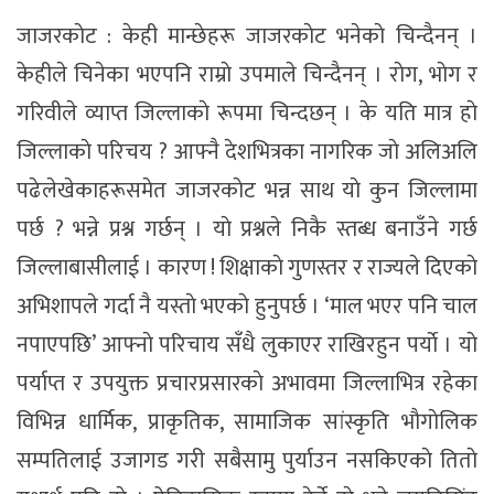
जाजरकाेट : केही मान्छेहरू जाजरकाेट भनेकाे चिन्दैनन् ।
केहीले चिनेका भएपनि राम्राे उपमाले चिन्दैनन् । राेग, भाेग र
गरिवीले व्याप्त जिल्लाकाे रूपमा चिन्दछन् । के यति मात्र हाे
जिल्लाकाे परिचय ? आफ्नै देशभित्रका नागरिक जाे अलिअलि
पढेलेखेकाहरूसमेत जाजरकाेट भन्न साथ याे कुन जिल्लामा
पर्छ ? भन्ने प्रश्न गर्छन् । याे प्रश्नले निकै स्तब्ध बनाउँने गर्छ
जिल्लाबासीलाई । कारण ! शिक्षाकाे गुणस्तर र राज्यले दिएकाे
अभिशापले गर्दा नै यस्ताे भएकाे हुनुपर्छ । ‘माल भएर पनि चाल
नपाएपछि’ आफ्नाे परिचाय सँधै लुकाएर राखिरहुन पर्याे । याे
पर्याप्त र उपयुक्त प्रचारप्रसारकाे अभावमा जिल्लाभित्र रहेका
विभिन्न धार्मिक, प्राकृतिक, सामाजिक सांस्कृति भाैगाेलिक
सम्पतिलाई उजागड गरी सबैसामु पुर्याउन नसकिएकाे तिताे