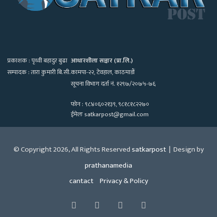
प्रकाशक : पृथ्वी बहादुर बुढा
आधारशीला सञ्चार (प्रा.लि.)
सम्पादक : तारा कुमारी बि.सी.
कामपा-२२, टेवहाल, काठमाडाैं
सूचना विभाग दर्ता नं. १२९७/२०७५-७६
फोन : ९८४०६०२१३९, ९८१८१८२२७०
ईमेलः satkarpost@gmail.com
© Copyright 2026, All Rights Reserved
satkarpost
| Design by
prathanamedia
cantact
Privacy & Policy
Facebook
Twitter
YouTube
Instagram