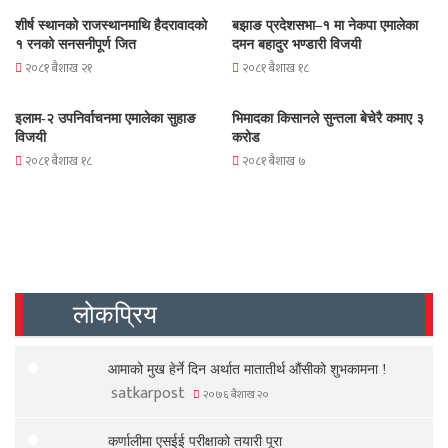
शीर्ष स्थानको राजस्थानमाथि हैदरावादको
बझाङ प्रदेशसभा–१ मा नेकपा एमालेका
१ रनको सनसनीपूर्ण जित
दमन बहादुर भण्डारी विजयी
२०८१ बैशाख २१
२०८१ बैशाख १८
इलाम-२ उपनिर्वाचनमा एमालेका सुहाङ
भिमादका किसानले सुन्तला बेचेरै कमाए ३
विजयी
करोड
२०८१ बैशाख १८
२०८१ बैशाख ७
लोकप्रिय
आमाको मुख हेर्ने दिन अर्थात मातातीर्थ औंसीको शुभकामना !
satkarpost
२०७६ बैशाख २०
कर्णालीमा एसईई परीक्षाको तयारी पूरा