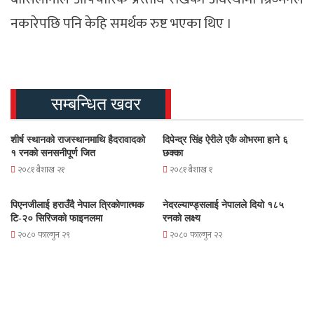
नकारेपछि पनि केहि समर्थक रुष्ट भएका थिए ।
सम्बन्धित खवर
शीर्ष स्थानको राजस्थानमाथि हैदरावादको
दिपेन्द्र सिंह ऐरीले एकै ओभरमा हाने ६
१ रनको सनसनीपूर्ण जित
छक्का
२०८१ बैशाख २१
२०८१ बैशाख १
पिएनजीलाई हराउँदै नेपाल त्रिकोणात्मक
नेदरल्याण्ड्सलाई नेपालले दियो १८५
टि-२० सिरिजको फाइनलमा
रनको लक्ष्य
२०८० फाल्गुन २९
२०८० फाल्गुन २२