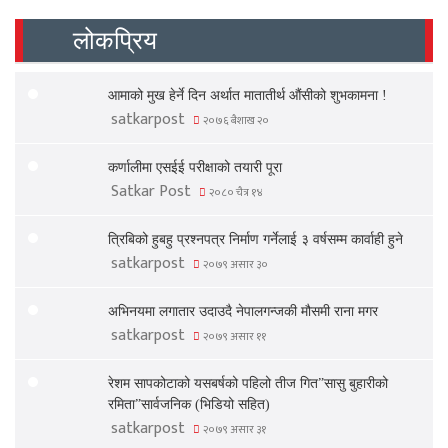
लोकप्रिय
आमाको मुख हेर्ने दिन अर्थात मातातीर्थ औंसीको शुभकामना !
satkarpost
२०७६ बैशाख २०
कर्णालीमा एसईई परीक्षाको तयारी पूरा
Satkar Post
२०८० चैत्र १४
त्रिबिको हुबहु प्रश्नपत्र निर्माण गर्नेलाई ३ वर्षसम्म कार्वाही हुने
satkarpost
२०७९ असार ३०
अभिनयमा लगातार उदाउदै नेपालगन्जकी मौसमी राना मगर
satkarpost
२०७९ असार ११
रेशम सापकोटाको यसबर्षको पहिलो तीज गित”सासु बुहारीको
रमिता”सार्वजनिक (भिडियो सहित)
satkarpost
२०७९ असार ३१