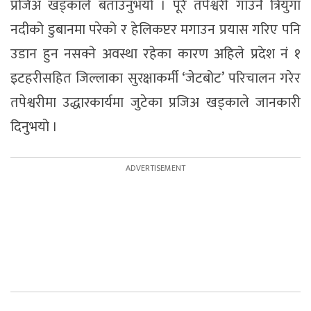
प्रजिअ खड्काले बताउनुभयो । पूरै तपेश्वरी गाउँनै त्रियुगा
नदीको डुबानमा परेको र हेलिकप्टर मगाउन प्रयास गरिए पनि
उडान हुन नसक्ने अवस्था रहेका कारण अहिले प्रदेश नं १
इटहरीसहित जिल्लाका सुरक्षाकर्मी ‘जेटबोट’ परिचालन गरेर
तपेश्वरीमा उद्धारकार्यमा जुटेका प्रजिअ खड्काले जानकारी
दिनुभयो ।