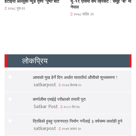
हटाइयो अल्लूको न्यूड दृश्य ‘पुष्पा’बाट
यू–१९ एसिया कप क्रिकेट : समूह ‘बी’ मा
नेपाल
२०७८ पुष १२
२०७८ मंसिर २९
लोकप्रिय
आमाको मुख हेर्ने दिन अर्थात मातातीर्थ औंसीको शुभकामना !
satkarpost
२०७६ बैशाख २०
कर्णालीमा एसईई परीक्षाको तयारी पूरा
Satkar Post
२०८० चैत्र १४
त्रिबिको हुबहु प्रश्नपत्र निर्माण गर्नेलाई ३ वर्षसम्म कार्वाही हुने
satkarpost
२०७९ असार ३०