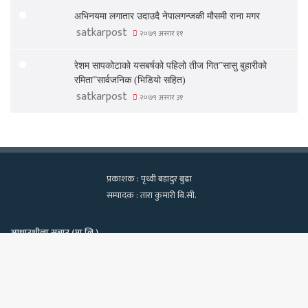
अभिनयमा लगातार उदाउदै नेपालगन्जकी मौसमी राना मगर
satkarpost
२०७९ असार ११
रेशम सापकोटाको यसबर्षको पहिलो तीज गित”सासु बुहारीको
रमिता”सार्वजनिक (भिडियो सहित)
satkarpost
२०७९ असार ३१
प्रकाशक : पृथ्वी बहादुर बुढा
सम्पादक : तारा कुमारी बि.सी.
आधारशीला सञ्चार (प्रा.लि.)
कामपा-२२, टेवहाल, काठमाडाैं
सूचना विभाग दर्ता नं. १२९७/२०७५-७६
Bac
फोन : ९८४०६०२१३९, ९८१८१८२२७०