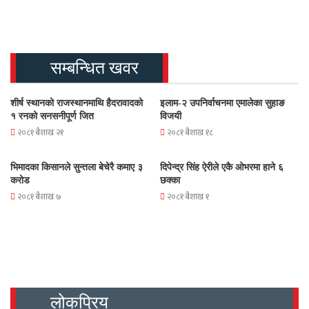
सम्बन्धित खवर
शीर्ष स्थानको राजस्थानमाथि हैदरावादको
इलाम-२ उपनिर्वाचनमा एमालेका सुहाङ
१ रनको सनसनीपूर्ण जित
विजयी
२०८१ बैशाख २१
२०८१ बैशाख १८
भिमादका किसानले सुन्तला बेचेरै कमाए ३
दिपेन्द्र सिंह ऐरीले एकै ओभरमा हाने ६
करोड
छक्का
२०८१ बैशाख ७
२०८१ बैशाख १
लोकप्रिय