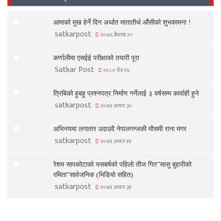
आमाको मुख हेर्ने दिन अर्थात मातातीर्थ औंसीको शुभकामना !
satkarpost
२०७६ बैशाख २०
कर्णालीमा एसईई परीक्षाको तयारी पूरा
Satkar Post
२०८० चैत्र १४
त्रिबिको हुबहु प्रश्नपत्र निर्माण गर्नेलाई ३ वर्षसम्म कार्वाही हुने
satkarpost
२०७९ असार ३०
अभिनयमा लगातार उदाउदै नेपालगन्जकी मौसमी राना मगर
satkarpost
२०७९ असार ११
रेशम सापकोटाको यसबर्षको पहिलो तीज गित”सासु बुहारीको
रमिता”सार्वजनिक (भिडियो सहित)
satkarpost
२०७९ असार ३१