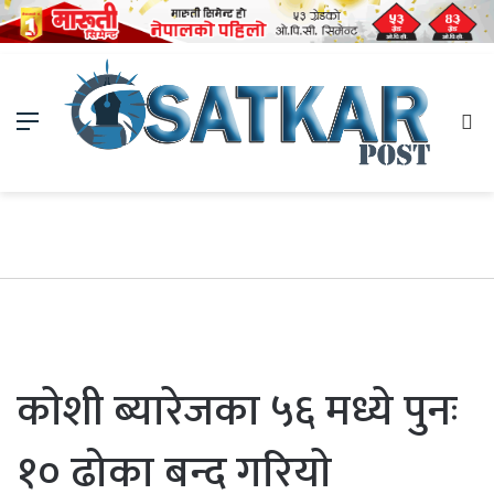
Menu
Se
fo
काेशी ब्यारेजका ५६ मध्ये पुनः
१० ढोका बन्द गरियाे