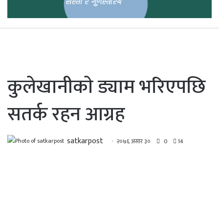
कुलेखानीकाे ड्याम भरिएपछि
सतर्क रहन आग्रह
satkarpost
२०७६ असार ३०
0
14