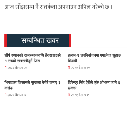
आज साँझसम्म नै सतर्कता अपनाउन अपिल गरेको छ ।
सम्बन्धित खवर
शीर्ष स्थानको राजस्थानमाथि हैदरावादको
इलाम-२ उपनिर्वाचनमा एमालेका सुहाङ
१ रनको सनसनीपूर्ण जित
विजयी
२०८१ बैशाख २१
२०८१ बैशाख १८
भिमादका किसानले सुन्तला बेचेरै कमाए ३
दिपेन्द्र सिंह ऐरीले एकै ओभरमा हाने ६
करोड
छक्का
२०८१ बैशाख ७
२०८१ बैशाख १