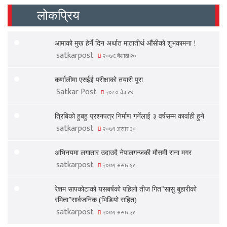
लोकप्रिय
आमाको मुख हेर्ने दिन अर्थात मातातीर्थ औंसीको शुभकामना !
satkarpost
२०७६ बैशाख २०
कर्णालीमा एसईई परीक्षाको तयारी पूरा
Satkar Post
२०८० चैत्र १४
त्रिबिको हुबहु प्रश्नपत्र निर्माण गर्नेलाई ३ वर्षसम्म कार्वाही हुने
satkarpost
२०७९ असार ३०
अभिनयमा लगातार उदाउदै नेपालगन्जकी मौसमी राना मगर
satkarpost
२०७९ असार ११
रेशम सापकोटाको यसबर्षको पहिलो तीज गित”सासु बुहारीको
रमिता”सार्वजनिक (भिडियो सहित)
satkarpost
२०७९ असार ३१