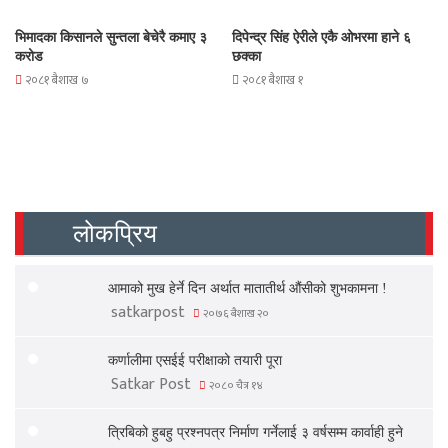
भिमादका किसानले सुन्तला बेचेरै कमाए ३
दिपेन्द्र सिंह ऐरीले एकै ओभरमा हाने ६
करोड
छक्का
२०८१ बैशाख ७
२०८१ बैशाख १
लोकप्रिय
आमाको मुख हेर्ने दिन अर्थात मातातीर्थ औंसीको शुभकामना !
satkarpost
२०७६ बैशाख २०
कर्णालीमा एसईई परीक्षाको तयारी पूरा
Satkar Post
२०८० चैत्र १४
त्रिबिको हुबहु प्रश्नपत्र निर्माण गर्नेलाई ३ वर्षसम्म कार्वाही हुने