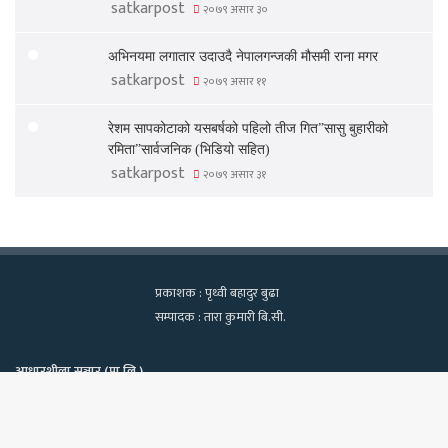
satkarpost
२०७९ असार ३०
अभिनयमा लगातार उदाउदै नेपालगन्जकी मौसमी राना मगर
satkarpost
२०७९ असार ११
रेशम सापकोटाको यसबर्षको पहिलो तीज गित”सासु बुहारीको
रमिता”सार्वजनिक (भिडियो सहित)
satkarpost
२०७९ असार ३१
प्रकाशक : पृथ्वी बहादुर बुढा
सम्पादक : तारा कुमारी बि.सी.
आधारशीला सञ्चार (प्रा.लि.)
कामपा-२२, टेवहाल, काठमाडाैं
सूचना विभाग दर्ता नं. १२९७/२०७५-७६