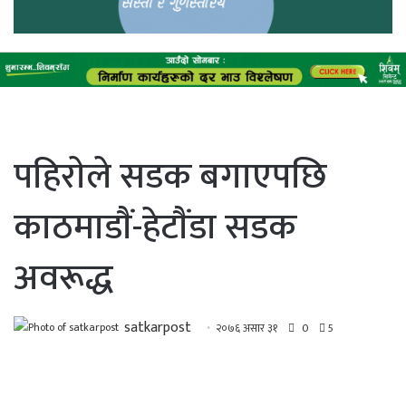
पहिराेले सडक बगाएपछि
काठमाडाैं-हेटाैंडा सडक
अवरूद्ध
satkarpost
२०७६ असार ३१
0
5