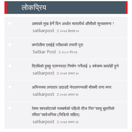
लोकप्रिय
आमाको मुख हेर्ने दिन अर्थात मातातीर्थ औंसीको शुभकामना !
satkarpost
२०७६ बैशाख २०
कर्णालीमा एसईई परीक्षाको तयारी पूरा
Satkar Post
२०८० चैत्र १४
त्रिबिको हुबहु प्रश्नपत्र निर्माण गर्नेलाई ३ वर्षसम्म कार्वाही हुने
satkarpost
२०७९ असार ३०
अभिनयमा लगातार उदाउदै नेपालगन्जकी मौसमी राना मगर
satkarpost
२०७९ असार ११
रेशम सापकोटाको यसबर्षको पहिलो तीज गित”सासु बुहारीको
रमिता”सार्वजनिक (भिडियो सहित)
satkarpost
२०७९ असार ३१