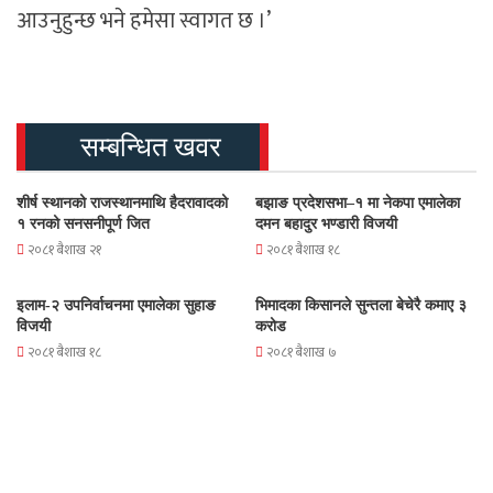
आउनुहुन्छ भने हमेसा स्वागत छ ।’
सम्बन्धित खवर
शीर्ष स्थानको राजस्थानमाथि हैदरावादको
बझाङ प्रदेशसभा–१ मा नेकपा एमालेका
१ रनको सनसनीपूर्ण जित
दमन बहादुर भण्डारी विजयी
२०८१ बैशाख २१
२०८१ बैशाख १८
इलाम-२ उपनिर्वाचनमा एमालेका सुहाङ
भिमादका किसानले सुन्तला बेचेरै कमाए ३
विजयी
करोड
२०८१ बैशाख १८
२०८१ बैशाख ७