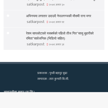
satkarpost
२०७९ असार ३०
अभिनयमा लगातार उदाउदै नेपालगन्जकी मौसमी राना मगर
satkarpost
२०७९ असार ११
रेशम सापकोटाको यसबर्षको पहिलो तीज गित”सासु बुहारीको
रमिता”सार्वजनिक (भिडियो सहित)
satkarpost
२०७९ असार ३१
प्रकाशक : पृथ्वी बहादुर बुढा
सम्पादक : तारा कुमारी बि.सी.
आधारशीला सञ्चार (प्रा.लि.)
कामपा-२२, टेवहाल, काठमाडाैं
सूचना विभाग दर्ता नं. १२९७/२०७५-७६