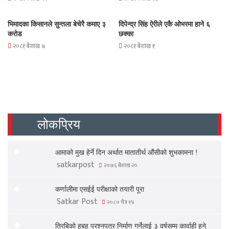
भिमादका किसानले सुन्तला बेचेरै कमाए ३
दिपेन्द्र सिंह ऐरीले एकै ओभरमा हाने ६
करोड
छक्का
२०८१ बैशाख ७
२०८१ बैशाख १
लोकप्रिय
आमाको मुख हेर्ने दिन अर्थात मातातीर्थ औंसीको शुभकामना !
satkarpost
२०७६ बैशाख २०
कर्णालीमा एसईई परीक्षाको तयारी पूरा
Satkar Post
२०८० चैत्र १४
त्रिबिको हुबहु प्रश्नपत्र निर्माण गर्नेलाई ३ वर्षसम्म कार्वाही हुने