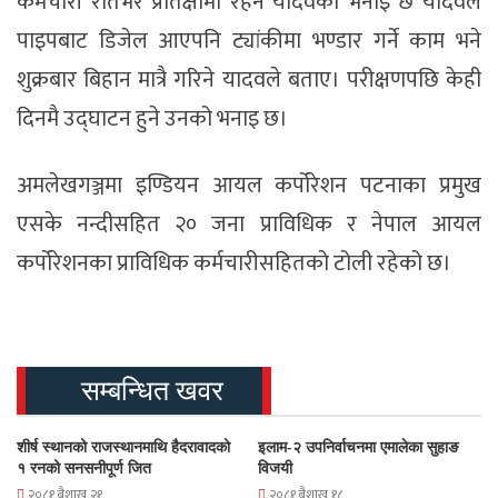
कर्मचारी रातभर प्रतिक्षामा रहने यादवको भनाइ छ यादवले
पाइपबाट डिजेल आएपनि ट्यांकीमा भण्डार गर्ने काम भने
शुक्रबार बिहान मात्रै गरिने यादवले बताए। परीक्षणपछि केही
दिनमै उद्घाटन हुने उनको भनाइ छ।
अमलेखगञ्जमा इण्डियन आयल कर्पोरेशन पटनाका प्रमुख
एसके नन्दीसहित २० जना प्राविधिक र नेपाल आयल
कर्पोरेशनका प्राविधिक कर्मचारीसहितको टोली रहेको छ।
सम्बन्धित खवर
शीर्ष स्थानको राजस्थानमाथि हैदरावादको
इलाम-२ उपनिर्वाचनमा एमालेका सुहाङ
१ रनको सनसनीपूर्ण जित
विजयी
२०८१ बैशाख २१
२०८१ बैशाख १८