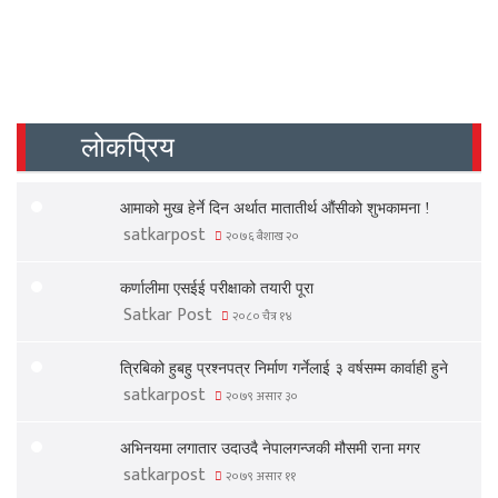
लोकप्रिय
आमाको मुख हेर्ने दिन अर्थात मातातीर्थ औंसीको शुभकामना !
satkarpost
२०७६ बैशाख २०
कर्णालीमा एसईई परीक्षाको तयारी पूरा
Satkar Post
२०८० चैत्र १४
त्रिबिको हुबहु प्रश्नपत्र निर्माण गर्नेलाई ३ वर्षसम्म कार्वाही हुने
satkarpost
२०७९ असार ३०
अभिनयमा लगातार उदाउदै नेपालगन्जकी मौसमी राना मगर
satkarpost
२०७९ असार ११