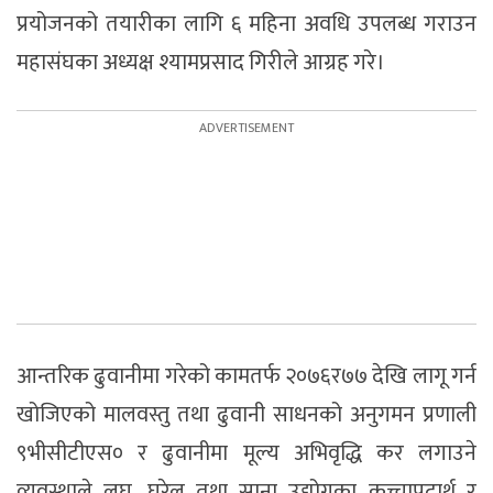
प्रयोजनको तयारीका लागि ६ महिना अवधि उपलब्ध गराउन
महासंघका अध्यक्ष श्यामप्रसाद गिरीले आग्रह गरे।
आन्तरिक ढुवानीमा गरेको कामतर्फ २०७६र७७ देखि लागू गर्न
खोजिएको मालवस्तु तथा ढुवानी साधनको अनुगमन प्रणाली
९भीसीटीएस० र ढुवानीमा मूल्य अभिवृद्धि कर लगाउने
व्यवस्थाले लघु, घरेलु तथा साना उद्योगका कच्चापदार्थ र