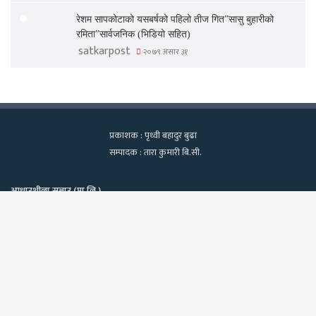
रेशम सापकोटाको यसबर्षको पहिलो तीज गित”सासु बुहारीको
रमिता”सार्वजनिक (भिडियो सहित)
satkarpost
२०७९ असार ३१
प्रकाशक : पृथ्वी बहादुर बुढा
सम्पादक : तारा कुमारी बि.सी.
आधारशीला सञ्चार (प्रा.लि.)
कामपा-२२, टेवहाल, काठमाडाैं
सूचना विभाग दर्ता नं. १२९७/२०७५-७६
Bac
फोन : ९८४०६०२१३९, ९८१८१८२२७०
ईमेलः satkarpost@gmail.com
to
top