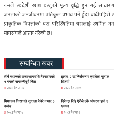
करले स्वदेशी खाद्य वस्तुको मूल्य वृद्धि हुन गई साधारण
जनताको जनजीवनमा प्रतिकुल प्रभाव पर्ने हुँदा बाढीपहिरो र
प्राकृतिक विपत्तीको यस परिस्थितिमा यसलाई स्थगित गर्न
महासंघले आग्रह गरेको छ।
सम्बन्धित खवर
शीर्ष स्थानको राजस्थानमाथि हैदरावादको
इलाम-२ उपनिर्वाचनमा एमालेका सुहाङ
१ रनको सनसनीपूर्ण जित
विजयी
२०८१ बैशाख २१
२०८१ बैशाख १८
भिमादका किसानले सुन्तला बेचेरै कमाए ३
दिपेन्द्र सिंह ऐरीले एकै ओभरमा हाने ६
करोड
छक्का
२०८१ बैशाख ७
२०८१ बैशाख १