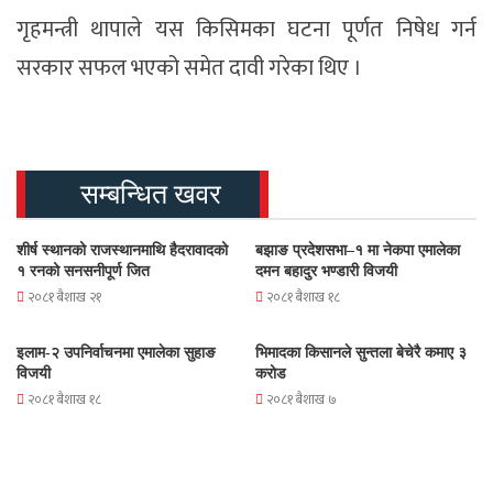
गृहमन्त्री थापाले यस किसिमका घटना पूर्णत निषेध गर्न
सरकार सफल भएको समेत दावी गरेका थिए ।
सम्बन्धित खवर
शीर्ष स्थानको राजस्थानमाथि हैदरावादको
बझाङ प्रदेशसभा–१ मा नेकपा एमालेका
१ रनको सनसनीपूर्ण जित
दमन बहादुर भण्डारी विजयी
२०८१ बैशाख २१
२०८१ बैशाख १८
इलाम-२ उपनिर्वाचनमा एमालेका सुहाङ
भिमादका किसानले सुन्तला बेचेरै कमाए ३
विजयी
करोड
२०८१ बैशाख १८
२०८१ बैशाख ७