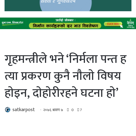
गृहमन्त्रीले भने ‘निर्मला पन्त ह
त्या प्रकरण कुनै नाैलाे विषय
हाेइन, दाेहाेरीरहने घटना हाे’
satkarpost
२०७६ श्रावण ७
0
7