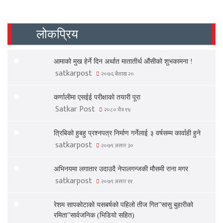
लोकप्रिय
आमाको मुख हेर्ने दिन अर्थात मातातीर्थ औंसीको शुभकामना !
satkarpost
२०७६ बैशाख २०
कर्णालीमा एसईई परीक्षाको तयारी पूरा
Satkar Post
२०८० चैत्र १४
त्रिबिको हुबहु प्रश्नपत्र निर्माण गर्नेलाई ३ वर्षसम्म कार्वाही हुने
satkarpost
२०७९ असार ३०
अभिनयमा लगातार उदाउदै नेपालगन्जकी मौसमी राना मगर
satkarpost
२०७९ असार ११
रेशम सापकोटाको यसबर्षको पहिलो तीज गित”सासु बुहारीको
रमिता”सार्वजनिक (भिडियो सहित)