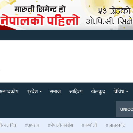
सम्पादकीय
प्रदेश
समाज
साहित्य
खेलकुद
विविध
UNIC
ली-चलचित्र
अपराध
नेपाली-कांग्रेस
कर्णाली
जाजरकोट