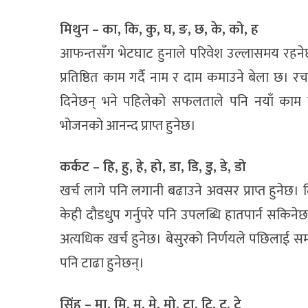
मिथुन – का, कि, कु, घ, ङ, छ, के, को, ह
आफन्तसँग भेटघाट हुनाले परिवेश उल्लासमय रहनेछ
प्रतिष्ठित काम गर्दै नाम र दाम कमाउने बेला छ। र
दिनेछन् भने पहिलेको सफलताले पनि नयाँ काम गर
भोजनको आनन्द प्राप्त हुनेछ।
कर्कट – हि, हु, हे, हो, डा, डि, डु, डे, डो
खर्च लागे पनि लगानी बढाउने अवसर प्राप्त हुन
केही दौडधुप गर्नुपरे पनि उपलब्धि हातपार्न सकिन
अत्यधिक खर्च हुनेछ। बेसुरको निर्णयले पछिलाई
पनि टाढा हुनेछन्।
सिंह – मा, मि, मु, मे, मो, टा, टि, टु, टे