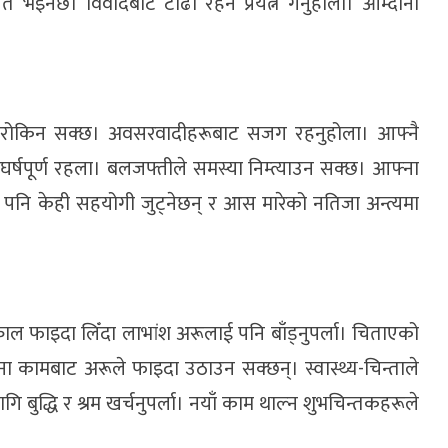
 भइनेछ। विवादबाट टाढा रहने प्रयत्न गर्नुहोला। आम्दानी
म रोकिन सक्छ। अवसरवादीहरूबाट सजग रहनुहोला। आफ्नै
र्षपूर्ण रहला। बलजफ्तीले समस्या निम्त्याउन सक्छ। आफ्ना
ताए पनि केही सहयोगी जुट्नेछन् र आस मारेको नतिजा अन्त्यमा
ाल फाइदा लिँदा लाभांश अरूलाई पनि बाँड्नुपर्ला। चिताएको
ा कामबाट अरूले फाइदा उठाउन सक्छन्। स्वास्थ्य-चिन्ताले
बुद्धि र श्रम खर्चनुपर्ला। नयाँ काम थाल्न शुभचिन्तकहरूले