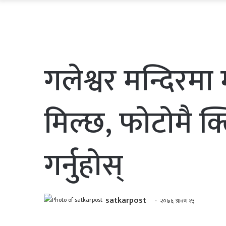
गलेश्वर मन्दिरमा
मिल्छ, फाेटाेमै क
गर्नुहाेस्
satkarpost
२०७६ श्रावण १३