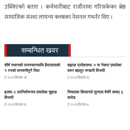
उब्जिएको बताए । कर्मचारीबाट राजीनामा गरिसकेका श्रेष्ठ
सामाजिक संस्था लायन्स क्लबका नेशनल गभर्नर थिए ।
सम्बन्धित खवर
शीर्ष स्थानको राजस्थानमाथि हैदरावादको
बझाङ प्रदेशसभा–१ मा नेकपा एमालेका
१ रनको सनसनीपूर्ण जित
दमन बहादुर भण्डारी विजयी
२०८१ बैशाख २१
२०८१ बैशाख १८
इलाम-२ उपनिर्वाचनमा एमालेका सुहाङ
भिमादका किसानले सुन्तला बेचेरै कमाए ३
विजयी
करोड
२०८१ बैशाख १८
२०८१ बैशाख ७